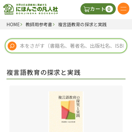
0
カート
HOME
教師用参考書
複言語教育の探求と実践
日本語の教科書
視聴覚・補助教材
辞典
複言語教育の探求と実践
教師用参考書
新規
ご利