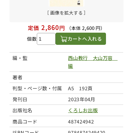
［ 画像を拡大する ］
2,860
定価
円
（本体 2,600 円）
カートへ入れる
個数
編・監
西山教行 大山万容
編
著者
判型・ページ数・付属
A5 192頁
発刊日
2023年04月
出版社名
くろしお出版
商品コード
487424942
ISBNコード
9784874249420