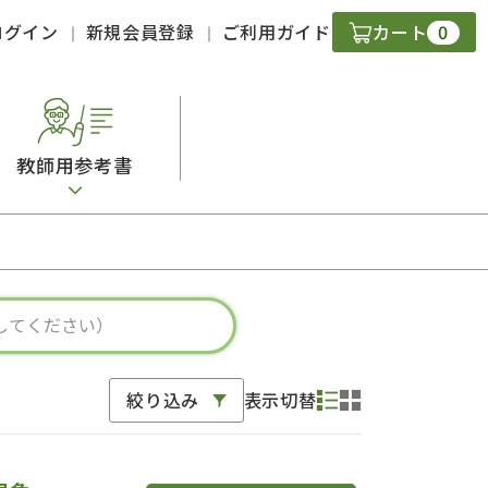
0
ログイン
新規会員登録
ご利用ガイド
カート
教師用参考書
・ＣＤ
現
字）
ニケーション
絞り込み
表示切替
策
スキル