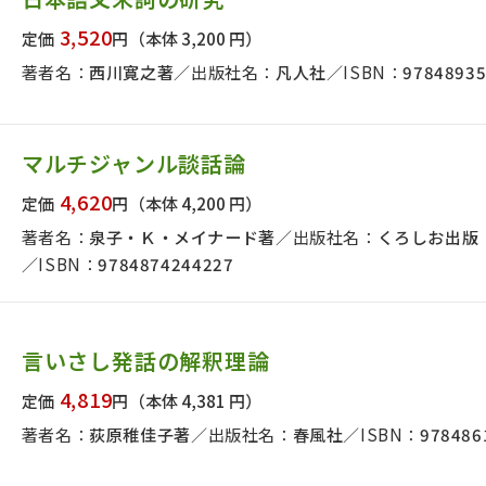
3,520
定価
円
（本体 3,200 円）
著者名：
西川寛之著
出版社名：
凡人社
ISBN：
9784893
マルチジャンル談話論
4,620
定価
円
（本体 4,200 円）
著者名：
泉子・Ｋ・メイナード著
出版社名：
くろしお出版
ISBN：
9784874244227
言いさし発話の解釈理論
4,819
定価
円
（本体 4,381 円）
著者名：
荻原稚佳子著
出版社名：
春風社
ISBN：
978486