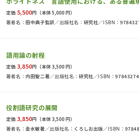
ポライトネス 言語使用における、ある普遍
日本事情
定期刊行物
5,500
定価
円
（本体 5,000 円）
著者名：
田中典子監訳
出版社名：
研究社
ISBN：
978432
語用論の射程
3,850
定価
円
（本体 3,500 円）
著者名：
内田聖二著
出版社名：
研究社
ISBN：
9784327
役割語研究の展開
3,850
定価
円
（本体 3,500 円）
著者名：
金水敏著
出版社名：
くろしお出版
ISBN：
9784