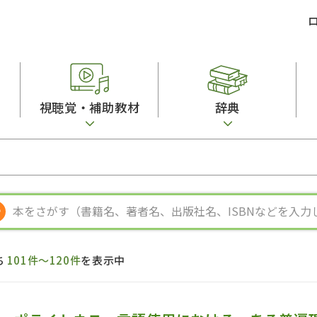
視聴覚・補助教材
辞典
ビジネスパーソン・研修生向け
コンピューター
漢字字典（辞典）
教室活動参考書
短期滞在者向け
カセットテープ
英語辞典
日本語概説
子ども向け
絵本・子ども向け補助
スペイン語辞典
語彙・意味
文法
図表
中国語辞典
文章・談話・表
発音・聴解
ポルトガル語辞典
表記
作文
ロシア語辞典
言語学
語彙・表現
国語辞典
日本語教育事情
表記（かな・漢
漢字・漢和辞典
異文化間コミュ
ち
101件～120件
を表示中
日本語能力試験対策
表現・用字用語辞典
言語の諸相
日本留学試験対
比較文化辞典
アカデミック・
大学入試対策
学校情報