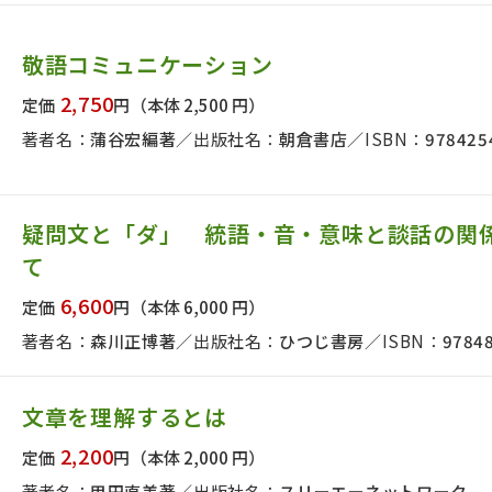
敬語コミュニケーション
絞り込む
2,750
定価
円
（本体 2,500 円）
著者名：
蒲谷宏編著
出版社名：
朝倉書店
ISBN：
978425
疑問文と「ダ」 統語・音・意味と談話の関
て
6,600
定価
円
（本体 6,000 円）
著者名：
森川正博著
出版社名：
ひつじ書房
ISBN：
9784
文章を理解するとは
2,200
定価
円
（本体 2,000 円）
著者名：
甲田直美著
出版社名：
スリーエーネットワーク