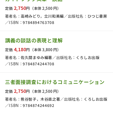
2,750
定価
円
（本体 2,500 円）
著者名：
高崎みどり，立川和美編
出版社名：
ひつじ書房
ISBN：
9784894763708
講義の談話の表現と理解
4,180
定価
円
（本体 3,800 円）
著者名：
佐久間まゆみ編著
出版社名：
くろしお出版
ISBN：
9784874244708
三者面接調査におけるコミュニケーション
2,750
定価
円
（本体 2,500 円）
版社名で絞り込む
著者名：
熊谷智子，木谷直之著
出版社名：
くろしお出版
ISBN：
9784874244692
者名で絞り込む