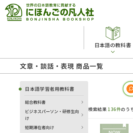
日本語の教科書
文章・談話・表現 商品一覧
総合教科書
ビデオ・ＤＶＤ
日本語学習辞典
日本語教授法
留学生向け専門分野
カード・ゲーム・絵教材
韓国語辞典
音声・音韻
日本語学習者用教科書
読解
ドイツ語辞典
文法
総合教科書
会話
各国語辞典
試験対策
検索結果
136件
のう
ビジネスパーソン・研修生向
練習問題
語学・文法辞典
多言語社会・言語政策
け
各種試験対策
定期刊行物
短期滞在者向け