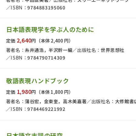
ISBN：
9784883195060
日本語表現学を学ぶ人のために
2,640
定価
円
（本体 2,400 円）
著者名：
糸井通浩，半沢幹一編
出版社名：
世界思想社
ISBN：
9784790714309
敬語表現ハンドブック
1,980
定価
円
（本体 1,800 円）
著者名：
蒲谷宏，金東奎，高木美嘉著
出版社名：
大修館書
ISBN：
9784469221992
日本語文末詞の研究