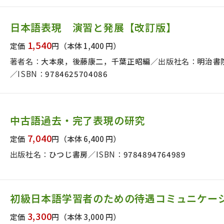
日本語表現 演習と発展【改訂版】
1,540
定価
円
（本体 1,400 円）
著者名：
大本泉，後藤康二，千葉正昭編
出版社名：
明治書
ISBN：
9784625704086
中古語過去・完了表現の研究
7,040
定価
円
（本体 6,400 円）
出版社名：
ひつじ書房
ISBN：
9784894764989
初級日本語学習者のための待遇コミュニケー
3,300
定価
円
（本体 3,000 円）