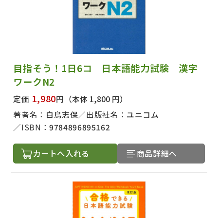
目指そう！1日6コ 日本語能力試験 漢字
ワークN2
1,980
定価
円
（本体 1,800 円）
著者名：
白鳥志保
出版社名：
ユニコム
ISBN：
9784896895162
カートへ入れる
商品詳細へ