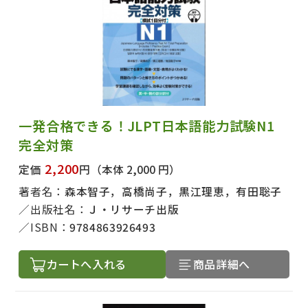
一発合格できる！JLPT日本語能力試験N1
完全対策
2,200
定価
円
（本体 2,000 円）
著者名：
森本智子，高橋尚子，黒江理恵，有田聡子
出版社名：
Ｊ・リサーチ出版
ISBN：
9784863926493
カートへ入れる
商品詳細へ