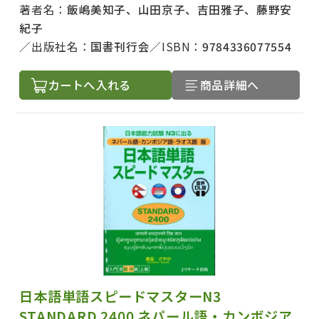
著者名：
飯嶋美知子、山田京子、吉田雅子、藤野安
紀子
出版社名：
国書刊行会
ISBN：
9784336077554
カートへ入れる
商品詳細へ
日本語単語スピードマスターN3
STANDARD 2400 ネパール語・カンボジア