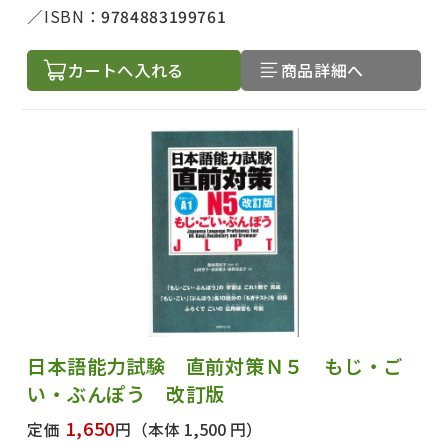
著者名で絞り込む
ISBN：
9784883199761
カートへ入れる
商品詳細へ
絞り込む
日本語能力試験 直前対策Ｎ５ もじ・ご
い・ぶんぽう 改訂版
1,650
定価
円
（本体 1,500 円）