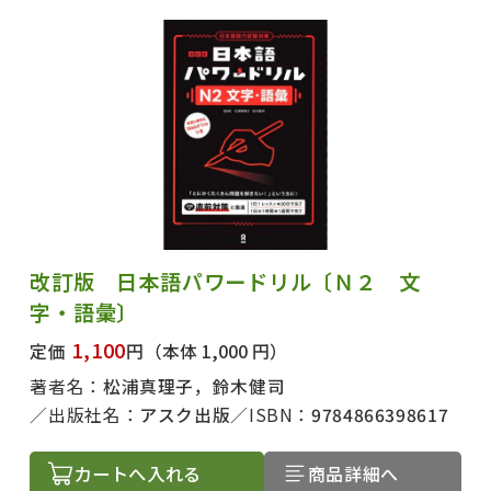
改訂版 日本語パワードリル〔Ｎ２ 文
字・語彙〕
1,100
定価
円
（本体 1,000 円）
著者名：
松浦真理子，鈴木健司
出版社名：
アスク出版
ISBN：
9784866398617
カートへ入れる
商品詳細へ