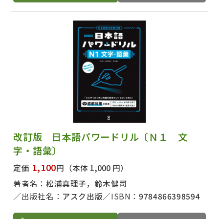
改訂版 日本語パワードリル〔Ｎ１ 文
字・語彙〕
1,100
定価
円
（本体 1,000 円）
著者名：
松浦真理子，鈴木健司
出版社名：
アスク出版
ISBN：
9784866398594