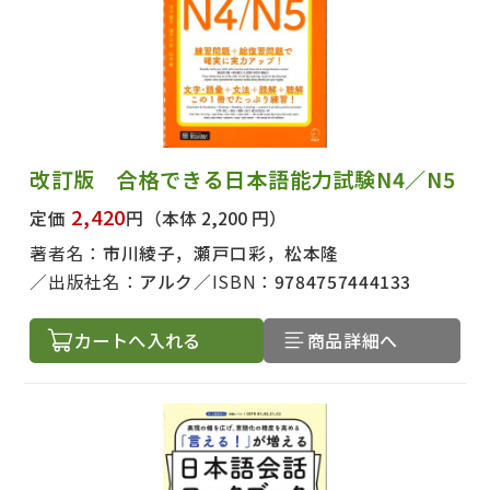
改訂版 合格できる日本語能力試験N4／N5
2,420
定価
円
（本体 2,200 円）
著者名：
市川綾子，瀬戸口彩，松本隆
出版社名：
アルク
ISBN：
9784757444133
カートへ入れる
商品詳細へ