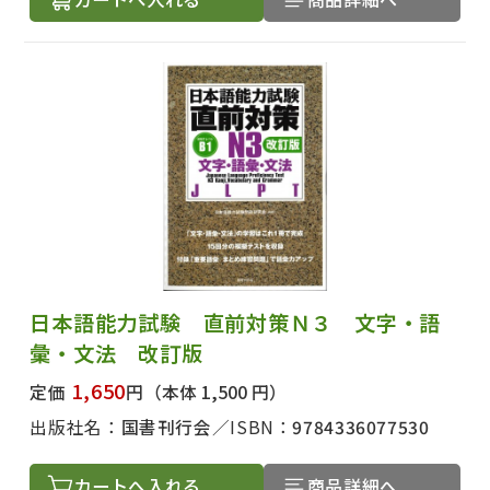
日本語能力試験 直前対策Ｎ３ 文字・語
彙・文法 改訂版
1,650
定価
円
（本体 1,500 円）
出版社名：
国書刊行会
ISBN：
9784336077530
カートへ入れる
商品詳細へ