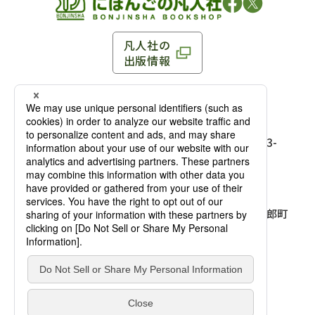
凡人社の
出版情報
〒102-0093 東京都千代田区平河町 1-3-13 8F
TEL：03-3263-3959／FAX：03-3263-3116
〒102-0093 東京都千代田区平河町1-3-
13 8F［
アクセス
］
麹町店
TEL：03-3239-8673／FAX：03-3263-
3116
〒541-0056 大阪府大阪市中央区久太郎町
4-2-10
大阪店
大西ビルディング 1階［
アクセス
］
TEL：06-4256-2684／FAX：03-6733-
7887
凡人社の本を見る
© Bonjinsha Co., LTD. All Rights Reserved.