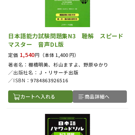
日本語能力試験問題集N3 聴解 スピード
マスター 音声DL版
1,540
定価
円
（本体 1,400 円）
著者名：
棚橋明美、杉山ますよ、野原ゆかり
出版社名：
Ｊ・リサーチ出版
ISBN：
9784863926516
カートへ入れる
商品詳細へ