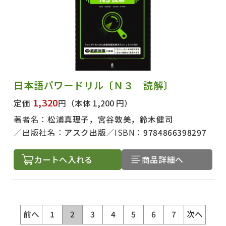
日本語パワードリル〔Ｎ３ 読解〕
1,320
定価
円
（本体 1,200 円）
著者名：
松浦真理子，宮谷敦美，鈴木健司
出版社名：
アスク出版
ISBN：
9784866398297
カートへ入れる
商品詳細へ
前へ
1
2
3
4
5
6
7
次へ