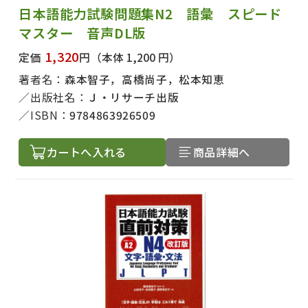
日本語能力試験問題集N2 語彙 スピード
マスター 音声DL版
1,320
定価
円
（本体 1,200 円）
著者名：
森本智子，高橋尚子，松本知恵
出版社名：
Ｊ・リサーチ出版
ISBN：
9784863926509
カートへ入れる
商品詳細へ