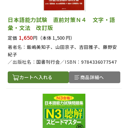
日本語能力試験 直前対策Ｎ４ 文字・語
彙・文法 改訂版
1,650
定価
円
（本体 1,500 円）
著者名：
飯嶋美知子、山田京子、吉田雅子、藤野安
紀子
出版社名：
国書刊行会
ISBN：
9784336077547
カートへ入れる
商品詳細へ