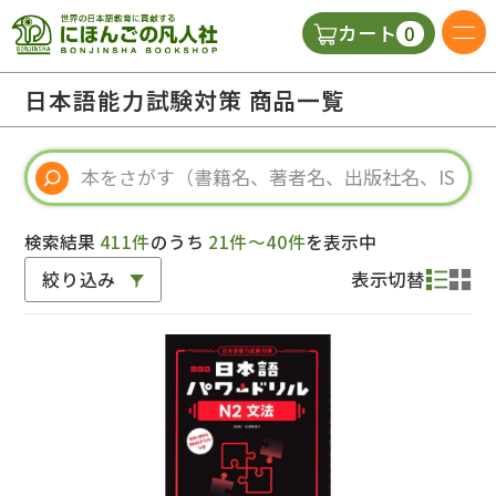
0
カート
日本語の教科書
日本語能力試験対策 商品一覧
視聴覚・補助教材
辞典
検索結果
411件
のうち
21件～40件
を表示中
絞り込み
表示切替
教師用参考書
新規
ご利