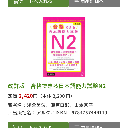
カートへ入れる
商品詳細へ
改訂版 合格できる日本語能力試験N2
2,420
定価
円
（本体 2,200 円）
著者名：
浅倉美波，瀬戸口彩，山本京子
出版社名：
アルク
ISBN：
9784757444119
カートへ入れる
商品詳細へ