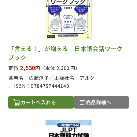
「言える！」が増える 日本語会話ワーク
ブック
2,530
定価
円
（本体 2,300 円）
著者名：
佐藤淳子
出版社名：
アルク
ISBN：
9784757444140
カートへ入れる
商品詳細へ