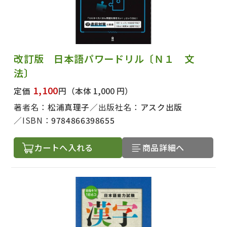
改訂版 日本語パワードリル〔Ｎ１ 文
法〕
1,100
定価
円
（本体 1,000 円）
著者名：
松浦真理子
出版社名：
アスク出版
ISBN：
9784866398655
カートへ入れる
商品詳細へ