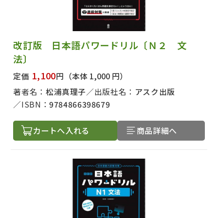
改訂版 日本語パワードリル〔Ｎ２ 文
法〕
1,100
定価
円
（本体 1,000 円）
著者名：
松浦真理子
出版社名：
アスク出版
ISBN：
9784866398679
カートへ入れる
商品詳細へ