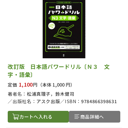
改訂版 日本語パワードリル〔Ｎ３ 文
字・語彙〕
1,100
定価
円
（本体 1,000 円）
著者名：
松浦真理子，鈴木健司
出版社名：
アスク出版
ISBN：
9784866398631
カートへ入れる
商品詳細へ