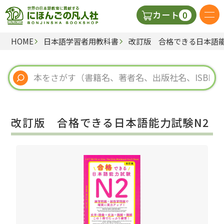
0
カート
HOME
日本語学習者用教科書
改訂版 合格できる日本語能
日本語の教科書
視聴覚・補助教材
辞典
改訂版 合格できる日本語能力試験N2
教師用参考書
新規
ご利