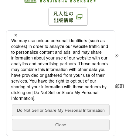
凡人社の
出版情報
〒102-0093 東京都千代田区平河町 1-3-13 8F
TEL：03-3263-3959／FAX：03-3263-3116
〒102-0093 東京都千代田区平河町1-3-
13 8F［
アクセス
］
麹町店
TEL：03-3239-8673／FAX：03-3263-
3116
〒541-0056 大阪府大阪市中央区久太郎町
4-2-10
大阪店
大西ビルディング 1階［
アクセス
］
TEL：06-4256-2684／FAX：03-6733-
7887
凡人社の本を見る
© Bonjinsha Co., LTD. All Rights Reserved.
凡人社が出版した本を見る