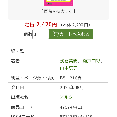
［ 画像を拡大する ］
2,420
定価
円
（本体 2,200 円）
カートへ入れる
個数
編・監
著者
浅倉美波
、
瀬戸口彩
、
山本京子
判型・ページ数・付属
B5 216頁
発刊日
2025年08月
出版社名
アルク
商品コード
475744411
ISBNコード
9784757444119