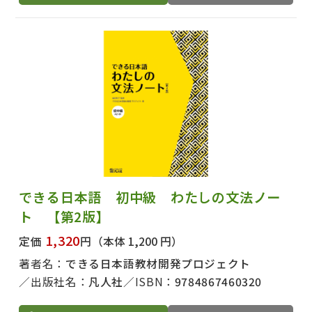
出版社名で絞り込む
著者名で絞り込む
できる日本語 初中級 わたしの文法ノー
ト 【第2版】
1,320
定価
円
（本体 1,200 円）
絞り込む
著者名：
できる日本語教材開発プロジェクト
出版社名：
凡人社
ISBN：
9784867460320