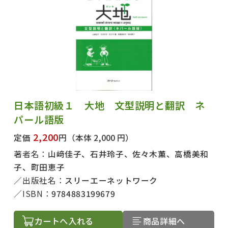
日本語初級１ 大地 文型説明と翻訳 ネ
パール語版
2,200
定価
円
（本体 2,000 円）
著者名：
山﨑佳子、石井玲子、佐々木薫、高橋美和
子、町田恵子
出版社名：
スリーエーネットワーク
ISBN：
9784883199679
カートへ入れる
商品詳細へ