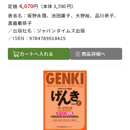
4,070
定価
円
（本体 3,700 円）
著者名：
坂野永理、池田庸子、大野裕、品川恭子、
渡嘉敷恭子
出版社名：
ジャパンタイムズ出版
ISBN：
9784789018425
カートへ入れる
商品詳細へ