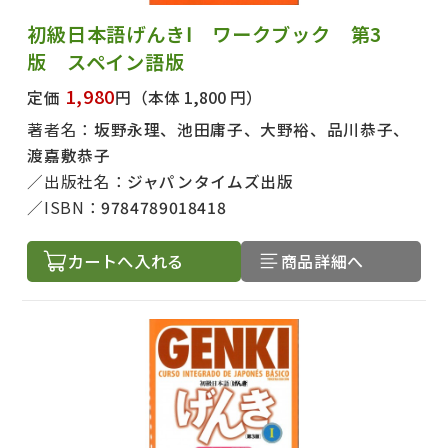
初級日本語げんきⅠ ワークブック 第3
版 スペイン語版
1,980
定価
円
（本体 1,800 円）
著者名：
坂野永理、池田庸子、大野裕、品川恭子、
渡嘉敷恭子
出版社名：
ジャパンタイムズ出版
ISBN：
9784789018418
カートへ入れる
商品詳細へ