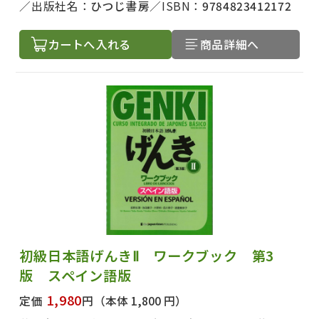
出版社名：
ひつじ書房
ISBN：
9784823412172
カートへ入れる
商品詳細へ
初級日本語げんきⅡ ワークブック 第3
版 スペイン語版
1,980
定価
円
（本体 1,800 円）