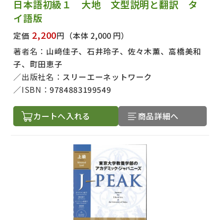
日本語初級１ 大地 文型説明と翻訳 タ
イ語版
2,200
定価
円
（本体 2,000 円）
著者名：
山﨑佳子、石井玲子、佐々木薫、高橋美和
子、町田恵子
出版社名：
スリーエーネットワーク
ISBN：
9784883199549
カートへ入れる
商品詳細へ