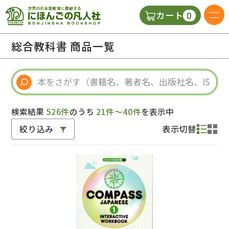
0
カート
日本語の教科書
総合教科書 商品一覧
視聴覚・補助教材
辞典
検索結果
526件
のうち
21件～40件
を表示中
絞り込み
表示切替
教師用参考書
新規
ご利