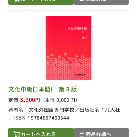
文化中級日本語Ⅰ 第３版
3,300
定価
円
（本体 3,000 円）
著者名：
文化外国語専門学校
出版社名：
凡人社
ISBN：
9784867460344
カートへ入れる
商品詳細へ