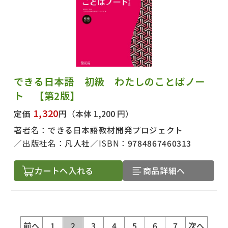
できる日本語 初級 わたしのことばノー
ト 【第2版】
1,320
定価
円
（本体 1,200 円）
著者名：
できる日本語教材開発プロジェクト
出版社名：
凡人社
ISBN：
9784867460313
カートへ入れる
商品詳細へ
前へ
1
2
3
4
5
6
7
次へ