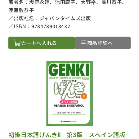
著者名：
坂野永理、池田庸子、大野裕、品川恭子、
渡嘉敷恭子
出版社名：
ジャパンタイムズ出版
ISBN：
9784789018432
カートへ入れる
商品詳細へ
初級日本語げんきⅡ 第3版 スペイン語版