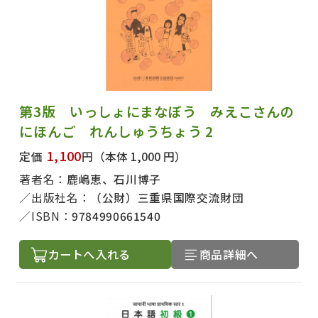
第3版 いっしょにまなぼう みえこさんの
にほんご れんしゅうちょう 2
1,100
定価
円
（本体 1,000 円）
著者名：
鹿嶋恵、石川博子
出版社名：
（公財）三重県国際交流財団
ISBN：
9784990661540
カートへ入れる
商品詳細へ