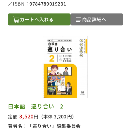
ISBN：
9784789019231
カートへ入れる
商品詳細へ
日本語 巡り合い 2
3,520
定価
円
（本体 3,200 円）
著者名：
「巡り合い」編集委員会