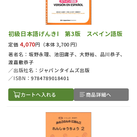
初級日本語げんきⅠ 第3版 スペイン語版
4,070
定価
円
（本体 3,700 円）
著者名：
坂野永理、池田庸子、大野裕、品川恭子、
渡嘉敷恭子
出版社名：
ジャパンタイムズ出版
ISBN：
9784789018401
カートへ入れる
商品詳細へ