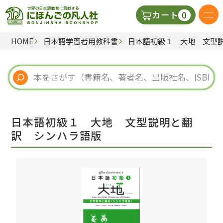
0
カート
HOME
日本語学習者用教科書
日本語初級１ 大地 文型
日本語の教科書
視聴覚・補助教材
辞典
日本語初級１ 大地 文型説明と翻
教師用参考書
訳 シンハラ語版
新規
ご利