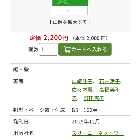
［ 画像を拡大する ］
2,200
定価
円
（本体 2,000 円）
カートへ入れる
個数
編・監
著者
山﨑佳子
、
石井玲子
、
佐々木薫
、
高橋美和
子
、
町田恵子
判型・ページ数・付属
B5 162頁
発刊日
2025年12月
出版社名
スリーエーネットワー