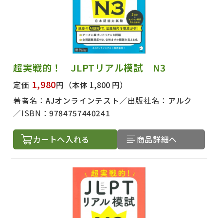
超実戦的！ JLPTリアル模試 N3
1,980
定価
円
（本体 1,800 円）
著者名：
AJオンラインテスト
出版社名：
アルク
ISBN：
9784757440241
カートへ入れる
商品詳細へ