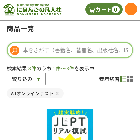
0
カート
日本語の教科書
商品一覧
視聴覚・補助教材
辞典
検索結果
3件
のうち
1件～3件
を表示中
絞り込み
表示切替
教師用参考書
AJオンラインテスト
×
新規
ご利