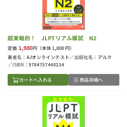
超実戦的！ JLPTリアル模試 N2
1,980
定価
円
（本体 1,800 円）
著者名：
AJオンラインテスト
出版社名：
アルク
ISBN：
9784757440234
カートへ入れる
商品詳細へ