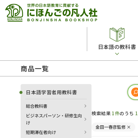
日本語の教科書
商品一覧
総合教科書
ビデオ・ＤＶＤ
日本語学習辞典
日本語教授法
留学生向け専門分野
カード・ゲーム・絵教材
韓国語辞典
音声・音韻
日本語学習者用教科書
読解
ドイツ語辞典
文法
総合教科書
会話
各国語辞典
試験対策
検索結果
1件
のうち
ビジネスパーソン・研修生向
練習問題
語学・文法辞典
多言語社会・言語政策
け
金田一春彦監修
×
各種試験対策
定期刊行物
短期滞在者向け