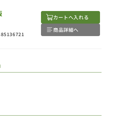
版
カートへ入れる
商品詳細へ
385136721
品