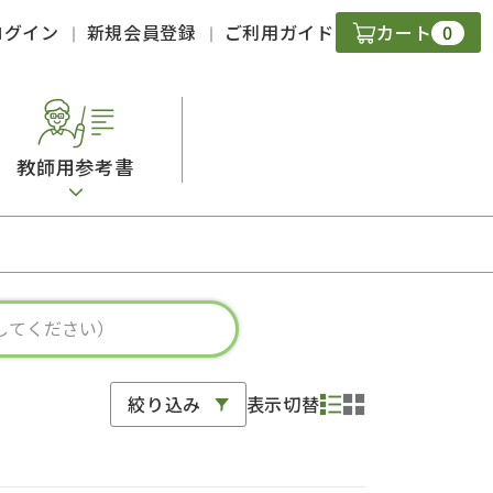
0
ログイン
新規会員登録
ご利用ガイド
カート
教師用参考書
・ＣＤ
現
字）
ニケーション
絞り込み
表示切替
策
スキル