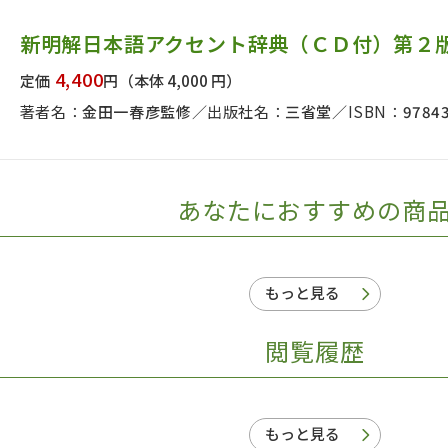
日本事情
定期刊行物
新明解日本語アクセント辞典（ＣＤ付）第２
4,400
定価
円
（本体 4,000 円）
著者名：
金田一春彦監修
出版社名：
三省堂
ISBN：
9784
あなたにおすすめの商
もっと見る
閲覧履歴
もっと見る