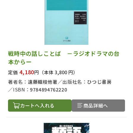
戦時中の話しことば －ラジオドラマの台
本からー
4,180
定価
円
（本体 3,800 円）
著者名：
遠藤織枝他著
出版社名：
ひつじ書房
ISBN：
9784894762220
カートへ入れる
商品詳細へ