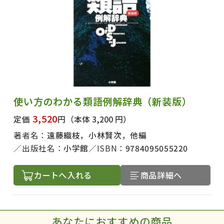
使い方のわかる類語例解辞典（新装版）
3,520
定価
円
（本体 3,200 円）
著者名：
遠藤織枝，小林賢次，他編
出版社名：
小学館
ISBN：
9784095055220
カートへ入れる
商品詳細へ
あなたにおすすめの商品