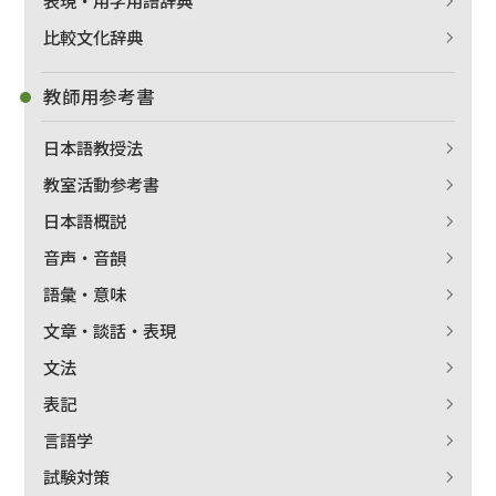
表現・用字用語辞典
比較文化辞典
教師用参考書
日本語教授法
教室活動参考書
日本語概説
音声・音韻
語彙・意味
文章・談話・表現
文法
表記
言語学
試験対策