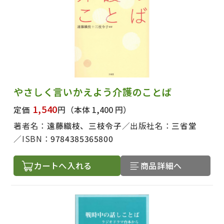
やさしく言いかえよう介護のことば
1,540
定価
円
（本体 1,400 円）
著者名：
遠藤織枝、三枝令子
出版社名：
三省堂
ISBN：
9784385365800
カートへ入れる
商品詳細へ