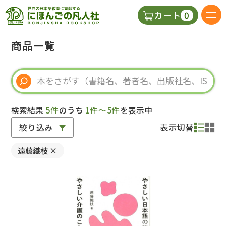
0
カート
日本語の教科書
商品一覧
視聴覚・補助教材
辞典
検索結果
5件
のうち
1件～5件
を表示中
絞り込み
表示切替
教師用参考書
遠藤織枝
×
新規
ご利