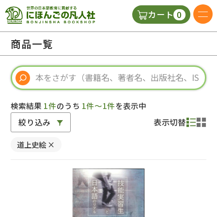
0
カート
日本語の教科書
商品一覧
視聴覚・補助教材
辞典
検索結果
1件
のうち
1件～1件
を表示中
絞り込み
表示切替
教師用参考書
道上史絵
×
新規
ご利