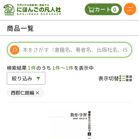
0
カート
日本語の教科書
商品一覧
視聴覚・補助教材
辞典
検索結果
1件
のうち
1件～1件
を表示中
絞り込み
表示切替
教師用参考書
西郡仁朗編
×
新規
ご利