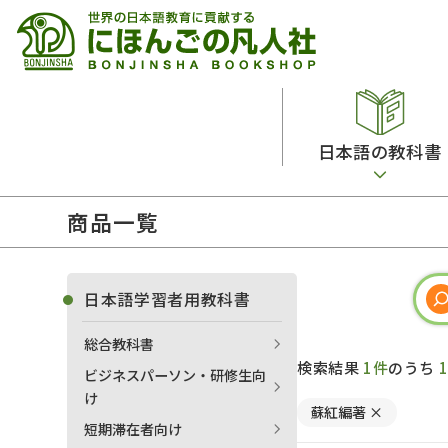
日本語の教科書
商品一覧
総合教科書
ビデオ・ＤＶＤ
日本語学習辞典
日本語教授法
留学生向け専門分野
カード・ゲーム・絵教材
韓国語辞典
音声・音韻
日本語学習者用教科書
読解
ドイツ語辞典
文法
総合教科書
会話
各国語辞典
試験対策
検索結果
1件
のうち
ビジネスパーソン・研修生向
練習問題
語学・文法辞典
多言語社会・言語政策
け
蘇紅編著
×
各種試験対策
定期刊行物
短期滞在者向け