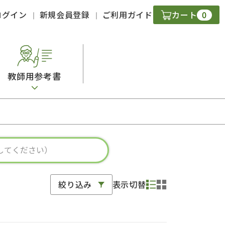
0
ログイン
新規会員登録
ご利用ガイド
カート
教師用参考書
・ＣＤ
現
字）
ニケーション
絞り込み
表示切替
策
スキル