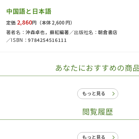
日本事情
定期刊行物
中国語と日本語
2,860
定価
円
（本体 2,600 円）
著者名：
沖森卓也，蘇紅編著
出版社名：
朝倉書店
ISBN：
9784254516111
あなたにおすすめの商
もっと見る
閲覧履歴
もっと見る