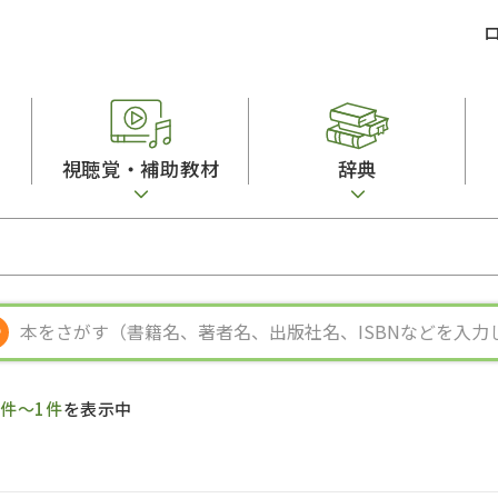
視聴覚・補助教材
辞典
ビジネスパーソン・研修生向け
コンピューター
漢字字典（辞典）
教室活動参考書
短期滞在者向け
カセットテープ
英語辞典
日本語概説
子ども向け
絵本・子ども向け補助
スペイン語辞典
語彙・意味
文法
図表
中国語辞典
文章・談話・表
発音・聴解
ポルトガル語辞典
表記
作文
ロシア語辞典
言語学
語彙・表現
国語辞典
日本語教育事情
表記（かな・漢
漢字・漢和辞典
異文化間コミュ
1件～1件
を表示中
日本語能力試験対策
表現・用字用語辞典
言語の諸相
日本留学試験対
比較文化辞典
アカデミック・
大学入試対策
学校情報