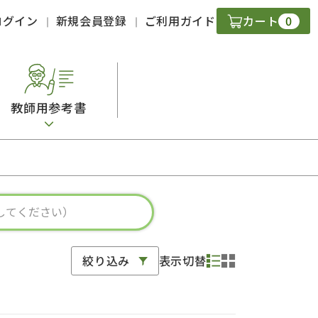
0
ログイン
新規会員登録
ご利用ガイド
カート
教師用参考書
・ＣＤ
現
字）
ニケーション
絞り込み
表示切替
策
スキル