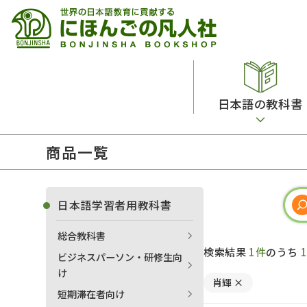
日本語の教科書
商品一覧
総合教科書
ビデオ・ＤＶＤ
日本語学習辞典
日本語教授法
留学生向け専門分野
カード・ゲーム・絵教材
韓国語辞典
音声・音韻
日本語学習者用教科書
読解
ドイツ語辞典
文法
総合教科書
会話
各国語辞典
試験対策
検索結果
1件
のうち
ビジネスパーソン・研修生向
練習問題
語学・文法辞典
多言語社会・言語政策
け
肖輝
×
各種試験対策
定期刊行物
短期滞在者向け