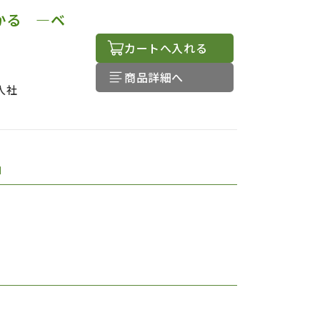
かる ―ベ
カートへ入れる
商品詳細へ
人社
品