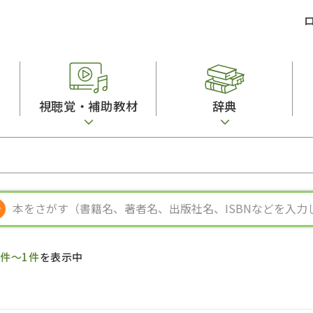
視聴覚・補助教材
辞典
ビジネスパーソン・研修生向け
コンピューター
漢字字典（辞典）
教室活動参考書
短期滞在者向け
カセットテープ
英語辞典
日本語概説
子ども向け
絵本・子ども向け補助
スペイン語辞典
語彙・意味
文法
図表
中国語辞典
文章・談話・表
発音・聴解
ポルトガル語辞典
表記
作文
ロシア語辞典
言語学
語彙・表現
国語辞典
日本語教育事情
表記（かな・漢
漢字・漢和辞典
異文化間コミュ
1件～1件
を表示中
日本語能力試験対策
表現・用字用語辞典
言語の諸相
日本留学試験対
比較文化辞典
アカデミック・
大学入試対策
学校情報