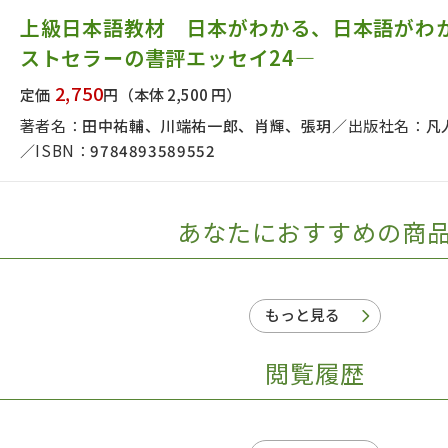
日本事情
定期刊行物
上級日本語教材 日本がわかる、日本語がわ
ストセラーの書評エッセイ24―
2,750
定価
円
（本体 2,500 円）
著者名：
田中祐輔、川端祐一郎、肖輝、張玥
出版社名：
凡
ISBN：
9784893589552
あなたにおすすめの商
もっと見る
閲覧履歴