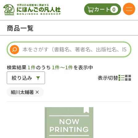
0
カート
日本語の教科書
商品一覧
視聴覚・補助教材
辞典
検索結果
1件
のうち
1件～1件
を表示中
絞り込み
表示切替
教師用参考書
細川太輔著
×
新規
ご利