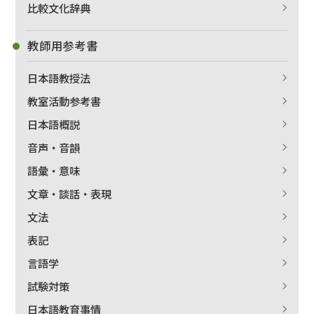
比較文化辞典
教師用参考書
日本語教授法
教室活動参考書
日本語概説
音声・音韻
語彙・意味
文章・談話・表現
文法
表記
言語学
試験対策
日本語教育事情