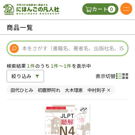
0
カート
日本語の教科書
商品一覧
視聴覚・補助教材
辞典
検索結果
1件
のうち
1件～1件
を表示中
絞り込み
表示切替
教師用参考書
田代ひとみ 初鹿野阿れ 大木理恵 中村則子
×
新規
ご利