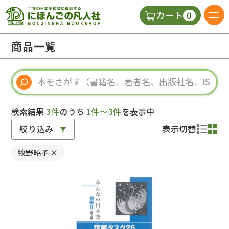
0
カート
日本語の教科書
商品一覧
視聴覚・補助教材
辞典
検索結果
3件
のうち
1件～3件
を表示中
絞り込み
表示切替
教師用参考書
牧野昭子
×
新規
ご利