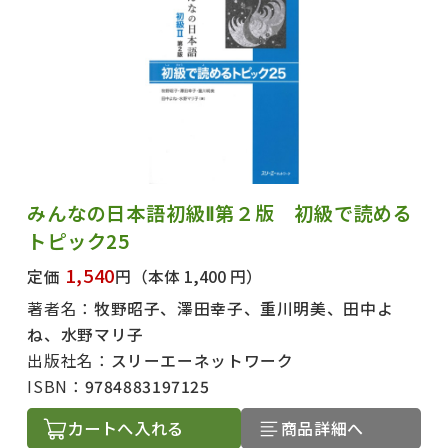
みんなの日本語初級Ⅱ第２版 初級で読める
トピック25
1,540
定価
円
（本体 1,400 円）
著者名：
牧野昭子、澤田幸子、重川明美、田中よ
ね、水野マリ子
出版社名：
スリーエーネットワーク
ISBN：
9784883197125
カートへ入れる
商品詳細へ