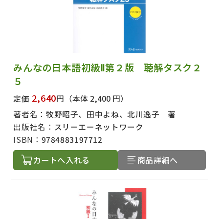
みんなの日本語初級Ⅱ第２版 聴解タスク２
５
2,640
定価
円
（本体 2,400 円）
著者名：
牧野昭子、田中よね、北川逸子 著
出版社名：
スリーエーネットワーク
ISBN：
9784883197712
カートへ入れる
商品詳細へ