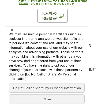
凡人社の
出版情報
〒102-0093 東京都千代田区平河町 1-3-13 8F
TEL：03-3263-3959／FAX：03-3263-3116
〒102-0093 東京都千代田区平河町1-3-
13 8F［
アクセス
］
麹町店
TEL：03-3239-8673／FAX：03-3263-
3116
〒541-0056 大阪府大阪市中央区久太郎町
4-2-10
大阪店
大西ビルディング 1階［
アクセス
］
TEL：06-4256-2684／FAX：03-6733-
7887
凡人社の本を見る
© Bonjinsha Co., LTD. All Rights Reserved.