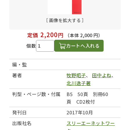
［ 画像を拡大する ］
2,200
定価
円
（本体 2,000 円）
カートへ入れる
個数
編・監
著者
牧野昭子
、
田中よね
、
北川逸子著
判型・ページ数・付属
B5 50頁 別冊60
頁 CD2枚付
発刊日
2017年10月
出版社名
スリーエーネットワー