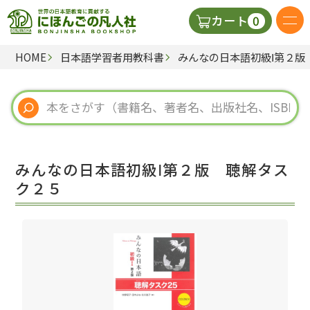
0
カート
HOME
日本語学習者用教科書
みんなの日本語初級Ⅰ第２版
日本語の教科書
視聴覚・補助教材
辞典
みんなの日本語初級Ⅰ第２版 聴解タス
教師用参考書
ク２５
新規
ご利