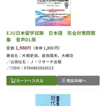
EJU日本留学試験 日本語 完全対策問題
集 音声DL版
1,980
定価
円
（本体 1,800 円）
著者名：
片桐史尚、岩佐靖夫、大崎功
出版社名：
Ｊ・リサーチ出版
ISBN：
9784863926523
カートへ入れる
商品詳細へ