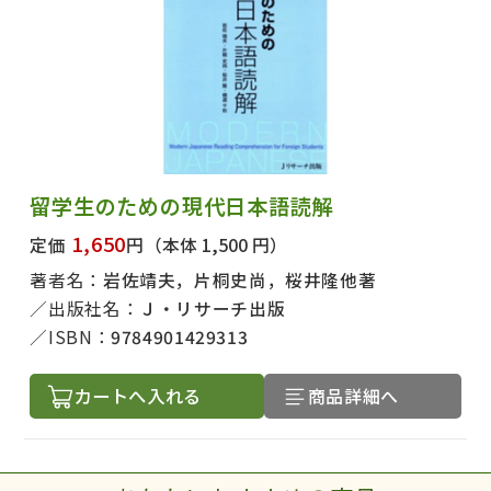
留学生のための現代日本語読解
1,650
定価
円
（本体 1,500 円）
著者名：
岩佐靖夫，片桐史尚，桜井隆他著
出版社名：
Ｊ・リサーチ出版
ISBN：
9784901429313
カートへ入れる
商品詳細へ