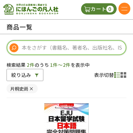
0
カート
日本語の教科書
商品一覧
視聴覚・補助教材
辞典
検索結果
2件
のうち
1件～2件
を表示中
絞り込み
表示切替
教師用参考書
片桐史尚
×
新規
ご利