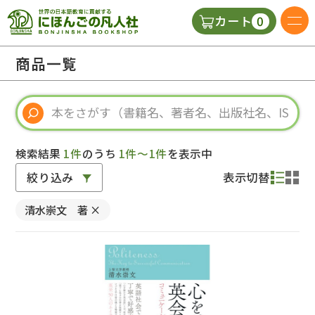
0
カート
日本語の教科書
商品一覧
視聴覚・補助教材
辞典
検索結果
1件
のうち
1件～1件
を表示中
絞り込み
表示切替
教師用参考書
清水崇文 著
×
新規
ご利