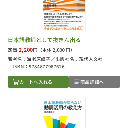
日本語教師として抜きん出る
2,200
定価
円
（本体 2,000 円）
著者名：
海老原峰子
出版社名：
現代人文社
ISBN：
9784877987626
カートへ入れる
商品詳細へ