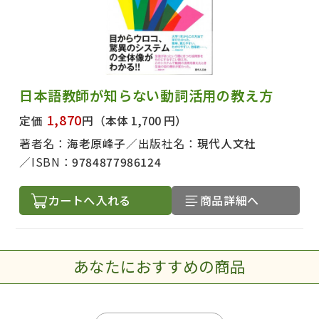
日本語教師が知らない動詞活用の教え方
1,870
定価
円
（本体 1,700 円）
著者名：
海老原峰子
出版社名：
現代人文社
ISBN：
9784877986124
カートへ入れる
商品詳細へ
あなたにおすすめの商品