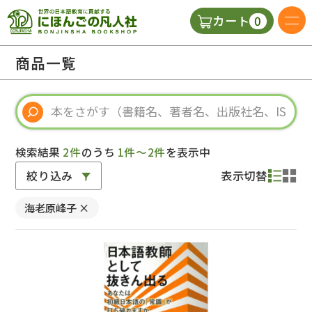
0
カート
日本語の教科書
商品一覧
視聴覚・補助教材
辞典
検索結果
2件
のうち
1件～2件
を表示中
絞り込み
表示切替
教師用参考書
海老原峰子
×
新規
ご利