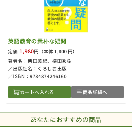
英語教育の素朴な疑問
1,980
定価
円
（本体 1,800 円）
著者名：
柴田美紀、横田秀樹
出版社名：
くろしお出版
ISBN：
9784874246160
カートへ入れる
商品詳細へ
あなたにおすすめの商品