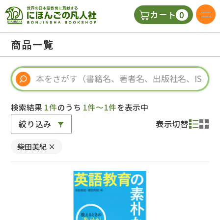
0
カート
日本語の教科書
商品一覧
視聴覚・補助教材
辞典
検索結果
1件
のうち
1件～1件
を表示中
絞り込み
表示切替
教師用参考書
柴田美紀
×
新規
ご利