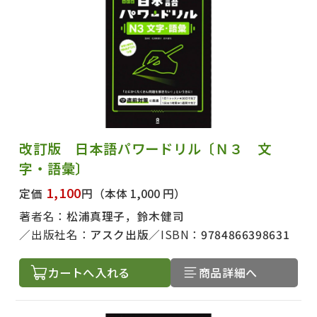
改訂版 日本語パワードリル〔Ｎ３ 文
字・語彙〕
1,100
定価
円
（本体 1,000 円）
著者名：
松浦真理子，鈴木健司
出版社名：
アスク出版
ISBN：
9784866398631
カートへ入れる
商品詳細へ