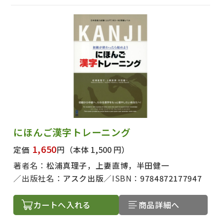
にほんご漢字トレーニング
1,650
定価
円
（本体 1,500 円）
著者名：
松浦真理子，上妻直博，半田健一
出版社名：
アスク出版
ISBN：
9784872177947
カートへ入れる
商品詳細へ