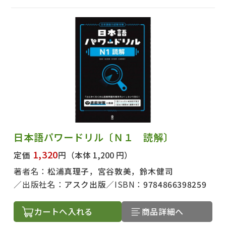
出版社名で絞り込む
著者名で絞り込む
日本語パワードリル〔Ｎ１ 読解〕
1,320
定価
円
（本体 1,200 円）
絞り込む
著者名：
松浦真理子，宮谷敦美，鈴木健司
出版社名：
アスク出版
ISBN：
9784866398259
カートへ入れる
商品詳細へ