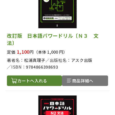
改訂版 日本語パワードリル〔Ｎ３ 文
法〕
1,100
定価
円
（本体 1,000 円）
著者名：
松浦真理子
出版社名：
アスク出版
ISBN：
9784866398693
カートへ入れる
商品詳細へ