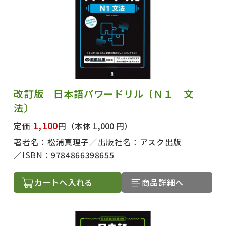
改訂版 日本語パワードリル〔Ｎ１ 文
法〕
1,100
定価
円
（本体 1,000 円）
著者名：
松浦真理子
出版社名：
アスク出版
ISBN：
9784866398655
カートへ入れる
商品詳細へ