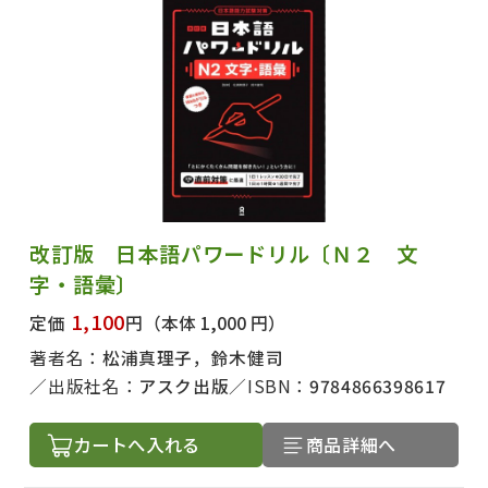
改訂版 日本語パワードリル〔Ｎ２ 文
字・語彙〕
1,100
定価
円
（本体 1,000 円）
著者名：
松浦真理子，鈴木健司
出版社名：
アスク出版
ISBN：
9784866398617
カートへ入れる
商品詳細へ