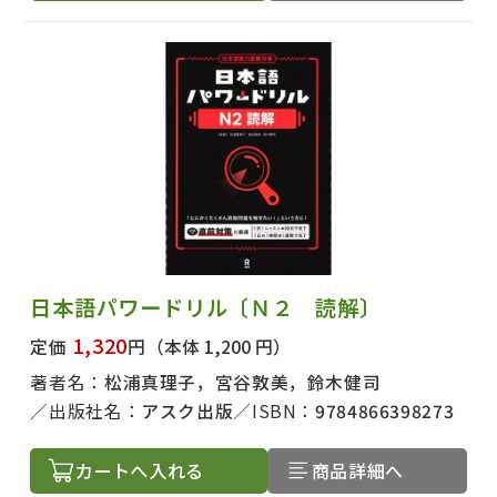
日本語パワードリル〔Ｎ２ 読解〕
1,320
定価
円
（本体 1,200 円）
著者名：
松浦真理子，宮谷敦美，鈴木健司
出版社名：
アスク出版
ISBN：
9784866398273
カートへ入れる
商品詳細へ