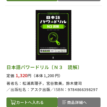
日本語パワードリル〔Ｎ３ 読解〕
1,320
定価
円
（本体 1,200 円）
著者名：
松浦真理子，宮谷敦美，鈴木健司
出版社名：
アスク出版
ISBN：
9784866398297
カートへ入れる
商品詳細へ