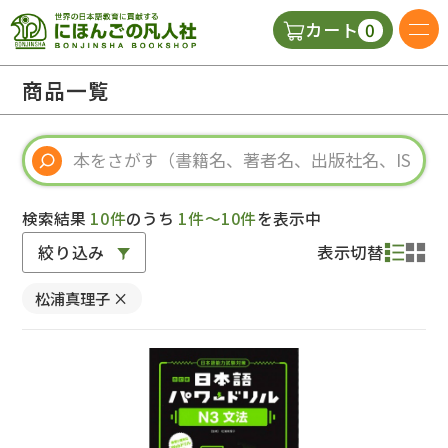
0
カート
日本語の教科書
商品一覧
視聴覚・補助教材
辞典
検索結果
10件
のうち
1件～10件
を表示中
絞り込み
表示切替
教師用参考書
松浦真理子
×
新規
ご利