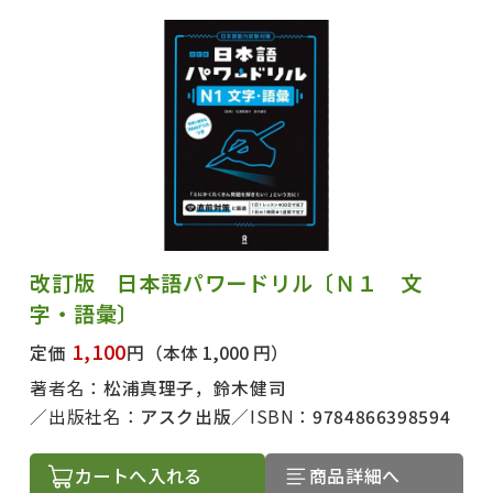
改訂版 日本語パワードリル〔Ｎ１ 文
字・語彙〕
1,100
定価
円
（本体 1,000 円）
著者名：
松浦真理子，鈴木健司
出版社名：
アスク出版
ISBN：
9784866398594
カートへ入れる
商品詳細へ