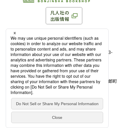
凡人社の
出版情報
〒102-0093 東京都千代田区平河町 1-3-13 8F
TEL：03-3263-3959／FAX：03-3263-3116
〒102-0093 東京都千代田区平河町1-3-
13 8F［
アクセス
］
麹町店
TEL：03-3239-8673／FAX：03-3263-
3116
〒541-0056 大阪府大阪市中央区久太郎町
4-2-10
大阪店
大西ビルディング 1階［
アクセス
］
TEL：06-4256-2684／FAX：03-6733-
7887
凡人社の本を見る
© Bonjinsha Co., LTD. All Rights Reserved.
凡人社が出版した本を見る