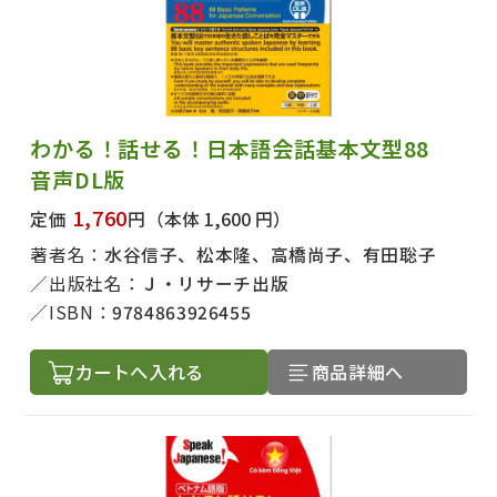
わかる！話せる！日本語会話基本文型88
音声DL版
1,760
定価
円
（本体 1,600 円）
著者名：
水谷信子、松本隆、高橋尚子、有田聡子
出版社名：
Ｊ・リサーチ出版
ISBN：
9784863926455
カートへ入れる
商品詳細へ