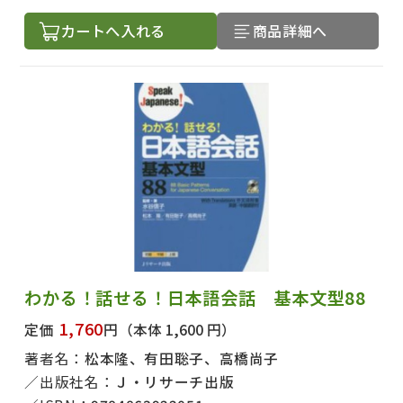
カートへ入れる
商品詳細へ
わかる！話せる！日本語会話 基本文型88
1,760
定価
円
（本体 1,600 円）
著者名：
松本隆、有田聡子、高橋尚子
出版社名：
Ｊ・リサーチ出版