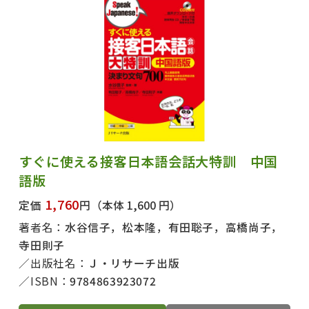
すぐに使える接客日本語会話大特訓 中国
語版
1,760
定価
円
（本体 1,600 円）
著者名：
水谷信子，松本隆，有田聡子，高橋尚子，
寺田則子
出版社名：
Ｊ・リサーチ出版
ISBN：
9784863923072