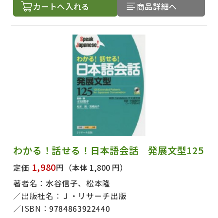
カートへ入れる
商品詳細へ
わかる！話せる！日本語会話 発展文型125
1,980
定価
円
（本体 1,800 円）
著者名：
水谷信子、松本隆
出版社名：
Ｊ・リサーチ出版
ISBN：
9784863922440