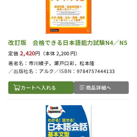
改訂版 合格できる日本語能力試験N4／N5
2,420
定価
円
（本体 2,200 円）
著者名：
市川綾子，瀬戸口彩，松本隆
出版社名：
アルク
ISBN：
9784757444133
カートへ入れる
商品詳細へ