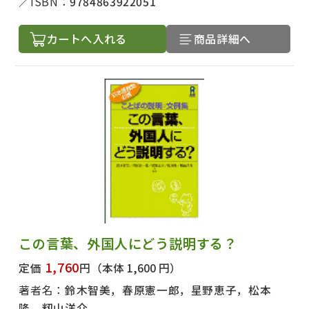
ISBN：
9784863922051
カートへ入れる
商品詳細へ
この言葉、外国人にどう説明する？
1,760
定価
円
（本体 1,600 円）
出版社名で絞り込む
著者名：
鈴木智美，春原憲一郎，星野恵子，松本
隆，籾山洋介