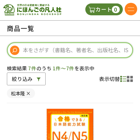
0
カート
日本語の教科書
商品一覧
視聴覚・補助教材
辞典
検索結果
7件
のうち
1件～7件
を表示中
絞り込み
表示切替
教師用参考書
松本隆
×
新規
ご利