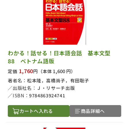
わかる！話せる！日本語会話 基本文型
88 ベトナム語版
1,760
定価
円
（本体 1,600 円）
著者名：
松本隆，高橋尚子，有田聡子
出版社名：
Ｊ・リサーチ出版
ISBN：
9784863924741
カートへ入れる
商品詳細へ