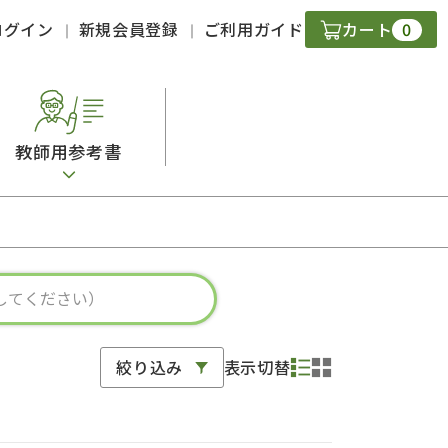
0
ログイン
新規会員登録
ご利用ガイド
カート
教師用参考書
・ＣＤ
現
字）
ニケーション
絞り込み
表示切替
策
スキル