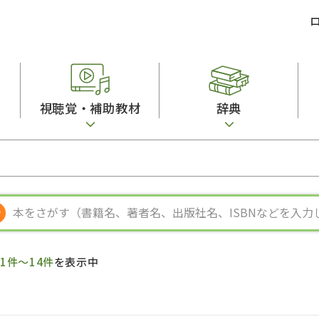
視聴覚・補助教材
辞典
ビジネスパーソン・研修生向け
コンピューター
漢字字典（辞典）
教室活動参考書
短期滞在者向け
カセットテープ
英語辞典
日本語概説
子ども向け
絵本・子ども向け補助
スペイン語辞典
語彙・意味
文法
図表
中国語辞典
文章・談話・表
発音・聴解
ポルトガル語辞典
表記
作文
ロシア語辞典
言語学
語彙・表現
国語辞典
日本語教育事情
表記（かな・漢
漢字・漢和辞典
異文化間コミュ
ち
1件～14件
を表示中
日本語能力試験対策
表現・用字用語辞典
言語の諸相
日本留学試験対
比較文化辞典
アカデミック・
大学入試対策
学校情報