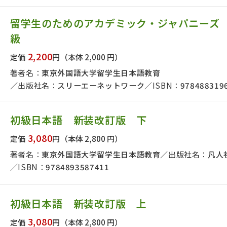
者名で絞り込む
留学生のためのアカデミック・ジャパニーズ
級
絞り込む
2,200
定価
円
（本体 2,000 円）
著者名：
東京外国語大学留学生日本語教育
出版社名：
スリーエーネットワーク
ISBN：
978488319
初級日本語 新装改訂版 下
3,080
定価
円
（本体 2,800 円）
著者名：
東京外国語大学留学生日本語教育
出版社名：
凡人
ISBN：
9784893587411
初級日本語 新装改訂版 上
3,080
定価
円
（本体 2,800 円）