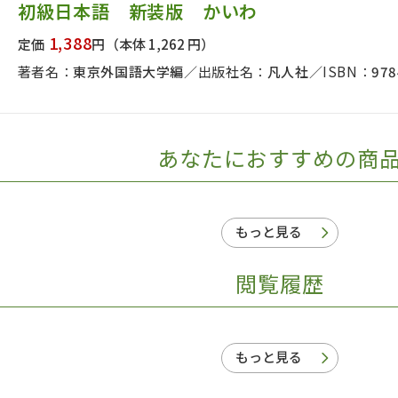
初級日本語 新装版 かいわ
1,388
定価
円
（本体 1,262 円）
著者名：
東京外国語大学編
出版社名：
凡人社
ISBN：
978
あなたにおすすめの商
もっと見る
閲覧履歴
もっと見る