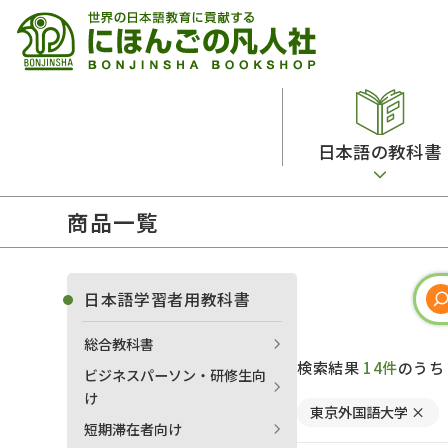
日本語の教科書
商品一覧
総合教科書
ビデオ・ＤＶＤ
日本語学習辞典
日本語教授法
留学生向け専門分野
カード・ゲーム・絵教材
韓国語辞典
音声・音韻
日本語学習者用教科書
読解
ドイツ語辞典
文法
総合教科書
会話
各国語辞典
試験対策
検索結果
14件
のう
ビジネスパーソン・研修生向
練習問題
語学・文法辞典
多言語社会・言語政策
け
東京外国語大学
×
各種試験対策
定期刊行物
短期滞在者向け