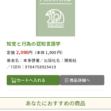
知覚と行為の認知言語学
2,090
定価
円
（本体 1,900 円）
著者名：
本多啓著
出版社名：
開拓社
ISBN：
9784758925419
カートへ入れる
商品詳細へ
あなたにおすすめの商品