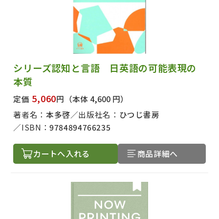
シリーズ認知と言語 日英語の可能表現の
本質
5,060
定価
円
（本体 4,600 円）
著者名：
本多啓
出版社名：
ひつじ書房
ISBN：
9784894766235
カートへ入れる
商品詳細へ