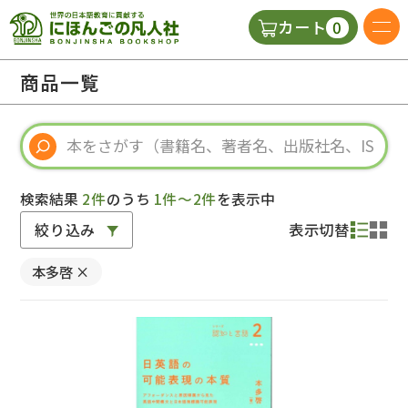
0
カート
日本語の教科書
商品一覧
視聴覚・補助教材
辞典
検索結果
2件
のうち
1件～2件
を表示中
絞り込み
表示切替
教師用参考書
本多啓
×
新規
ご利