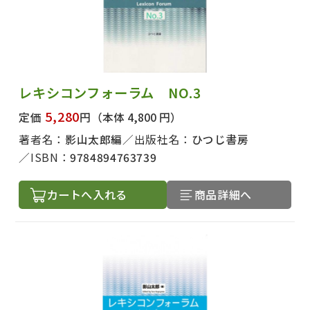
レキシコンフォーラム NO.3
5,280
定価
円
（本体 4,800 円）
著者名：
影山太郎編
出版社名：
ひつじ書房
ISBN：
9784894763739
カートへ入れる
商品詳細へ