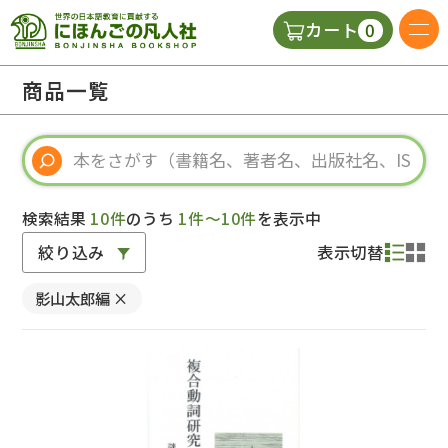
0
カート
日本語の教科書
商品一覧
視聴覚・補助教材
辞典
検索結果
10件
のうち
1件～10件
を表示中
絞り込み
表示切替
教師用参考書
影山太郎編
×
新規
ご利