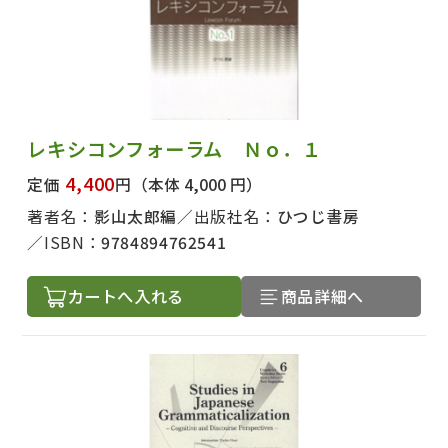
レキシコンフォーラム Ｎｏ．１
4,400
定価
円
（本体 4,000 円）
著者名：
影山太郎編
出版社名：
ひつじ書房
ISBN：
9784894762541
カートへ入れる
商品詳細へ