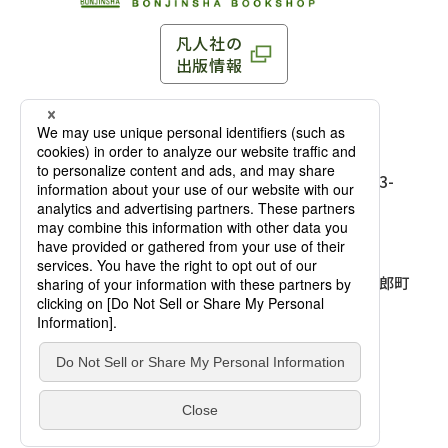
凡人社の
出版情報
〒102-0093 東京都千代田区平河町 1-3-13 8F
TEL：03-3263-3959／FAX：03-3263-3116
〒102-0093 東京都千代田区平河町1-3-
13 8F［
アクセス
］
麹町店
TEL：03-3239-8673／FAX：03-3263-
3116
〒541-0056 大阪府大阪市中央区久太郎町
4-2-10
大阪店
大西ビルディング 1階［
アクセス
］
TEL：06-4256-2684／FAX：03-6733-
7887
凡人社の本を見る
© Bonjinsha Co., LTD. All Rights Reserved.
凡人社が出版した本を見る