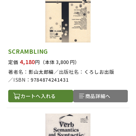
SCRAMBLING
4,180
定価
円
（本体 3,800 円）
著者名：
影山太郎編
出版社名：
くろしお出版
ISBN：
9784874241431
カートへ入れる
商品詳細へ