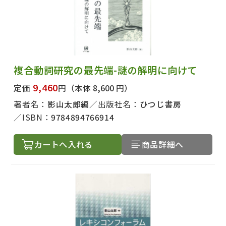
複合動詞研究の最先端-謎の解明に向けて
9,460
定価
円
（本体 8,600 円）
著者名：
影山太郎編
出版社名：
ひつじ書房
ISBN：
9784894766914
カートへ入れる
商品詳細へ