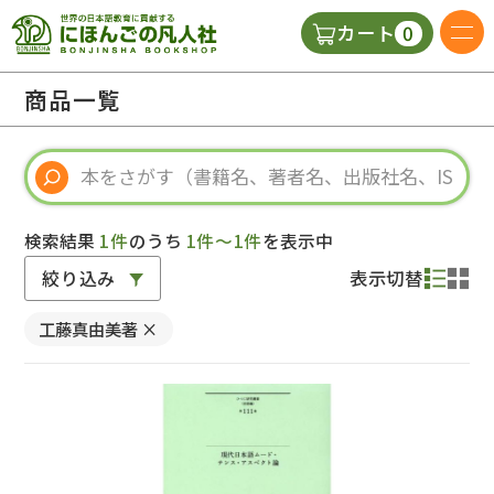
0
カート
日本語の教科書
商品一覧
視聴覚・補助教材
辞典
検索結果
1件
のうち
1件～1件
を表示中
絞り込み
表示切替
教師用参考書
工藤真由美著
×
新規
ご利