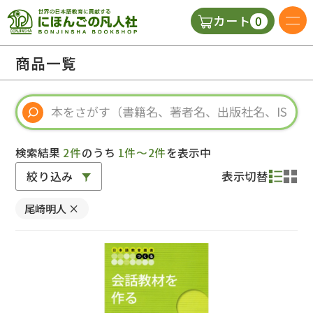
0
カート
日本語の教科書
商品一覧
視聴覚・補助教材
辞典
検索結果
2件
のうち
1件～2件
を表示中
絞り込み
表示切替
教師用参考書
尾崎明人
×
新規
ご利