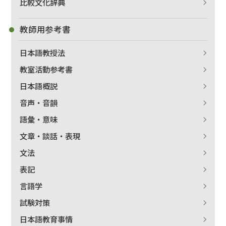
比較文化辞典
教師用参考書
日本語教授法
教室活動参考書
日本語概説
音声・音韻
語彙・意味
文章・談話・表現
文法
表記
言語学
試験対策
日本語教育事情