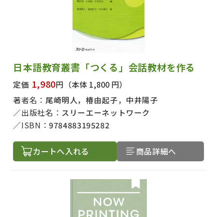
日本語教育叢書「つくる」会話教材を作る
1,980
定価
円
（本体 1,800 円）
著者名：
尾崎明人，椿由起子，中井陽子
出版社名：
スリーエーネットワーク
ISBN：
9784883195282
カートへ入れる
商品詳細へ