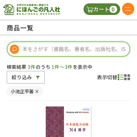
0
カート
日本語の教科書
商品一覧
視聴覚・補助教材
辞典
検索結果
3件
のうち
1件～3件
を表示中
絞り込み
表示切替
教師用参考書
小池正平著
×
新規
ご利