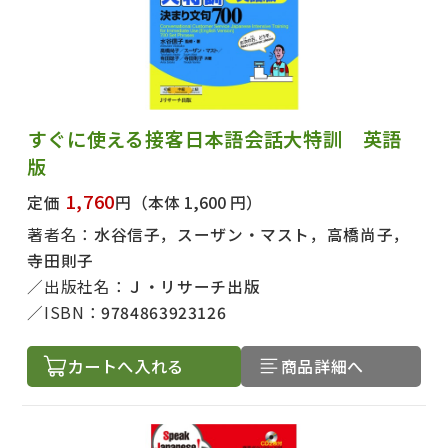
すぐに使える接客日本語会話大特訓 英語
版
1,760
定価
円
（本体 1,600 円）
著者名：
水谷信子，スーザン・マスト，高橋尚子，
寺田則子
出版社名：
Ｊ・リサーチ出版
ISBN：
9784863923126
カートへ入れる
商品詳細へ