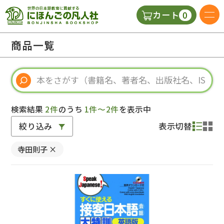
0
カート
日本語の教科書
商品一覧
視聴覚・補助教材
辞典
検索結果
2件
のうち
1件～2件
を表示中
絞り込み
表示切替
教師用参考書
寺田則子
×
新規
ご利