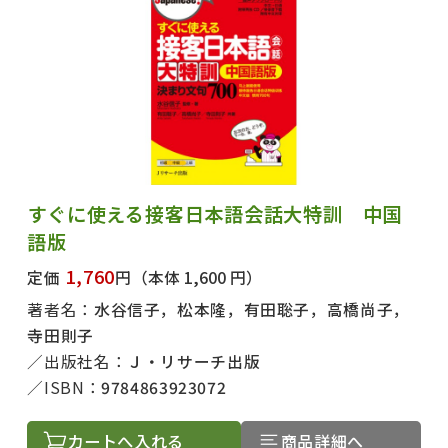
すぐに使える接客日本語会話大特訓 中国
語版
1,760
定価
円
（本体 1,600 円）
著者名：
水谷信子，松本隆，有田聡子，高橋尚子，
寺田則子
出版社名：
Ｊ・リサーチ出版
ISBN：
9784863923072
カートへ入れる
商品詳細へ