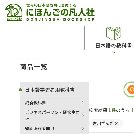
日本語の教科書
商品一覧
総合教科書
ビデオ・ＤＶＤ
日本語学習辞典
日本語教授法
留学生向け専門分野
カード・ゲーム・絵教材
韓国語辞典
音声・音韻
日本語学習者用教科書
読解
ドイツ語辞典
文法
総合教科書
会話
各国語辞典
試験対策
検索結果
1件
のうち
ビジネスパーソン・研修生向
練習問題
語学・文法辞典
多言語社会・言語政策
け
倉川ざんぎ
×
各種試験対策
定期刊行物
短期滞在者向け