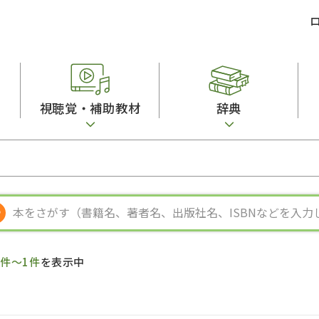
視聴覚・補助教材
辞典
ビジネスパーソン・研修生向け
コンピューター
漢字字典（辞典）
教室活動参考書
短期滞在者向け
カセットテープ
英語辞典
日本語概説
子ども向け
絵本・子ども向け補助
スペイン語辞典
語彙・意味
文法
図表
中国語辞典
文章・談話・表
発音・聴解
ポルトガル語辞典
表記
作文
ロシア語辞典
言語学
語彙・表現
国語辞典
日本語教育事情
表記（かな・漢
漢字・漢和辞典
異文化間コミュ
1件～1件
を表示中
日本語能力試験対策
表現・用字用語辞典
言語の諸相
日本留学試験対
比較文化辞典
アカデミック・
大学入試対策
学校情報