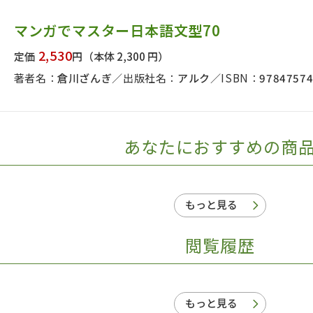
日本事情
定期刊行物
マンガでマスター日本語文型70
2,530
定価
円
（本体 2,300 円）
著者名：
倉川ざんぎ
出版社名：
アルク
ISBN：
9784757
あなたにおすすめの商
もっと見る
閲覧履歴
もっと見る