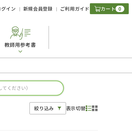
0
ログイン
新規会員登録
ご利用ガイド
カート
教師用参考書
・ＣＤ
現
字）
ニケーション
絞り込み
表示切替
策
スキル