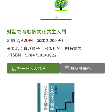
対話で育む多文化共生入門
2,420
定価
円
（本体 2,200 円）
著者名：
倉八順子
出版社名：
明石書店
ISBN：
9784750343822
カートへ入れる
商品詳細へ