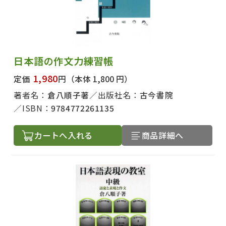
日本語の作文力練習帳
1,980
定価
円
（本体 1,800 円）
著者名：
倉八順子著
出版社名：
古今書院
ISBN：
9784772261135
カートへ入れる
商品詳細へ