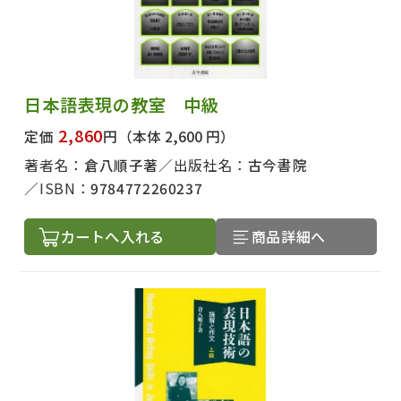
日本語表現の教室 中級
2,860
定価
円
（本体 2,600 円）
著者名：
倉八順子著
出版社名：
古今書院
ISBN：
9784772260237
カートへ入れる
商品詳細へ