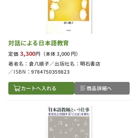
対話による日本語教育
3,300
定価
円
（本体 3,000 円）
著者名：
倉八順子
出版社名：
明石書店
ISBN：
9784750359823
カートへ入れる
商品詳細へ