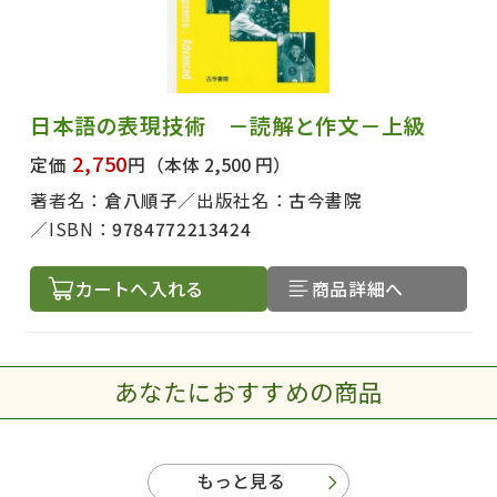
日本語の表現技術 －読解と作文－上級
2,750
定価
円
（本体 2,500 円）
著者名：
倉八順子
出版社名：
古今書院
ISBN：
9784772213424
カートへ入れる
商品詳細へ
出版社名で絞り込む
あなたにおすすめの商品
著者名で絞り込む
もっと見る