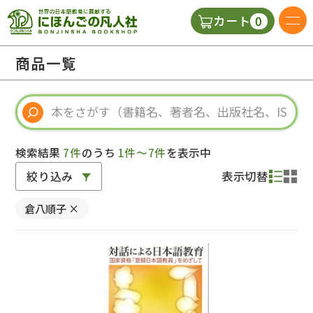
0
カート
日本語の教科書
商品一覧
視聴覚・補助教材
辞典
検索結果
7件
のうち
1件～7件
を表示中
絞り込み
表示切替
教師用参考書
倉八順子
×
新規
ご利