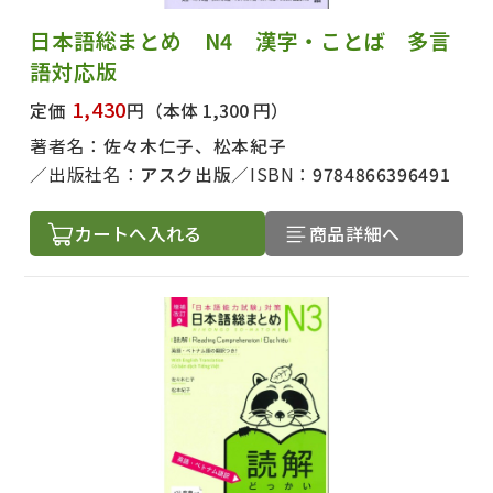
日本語総まとめ N4 漢字・ことば 多言
語対応版
1,430
定価
円
（本体 1,300 円）
著者名：
佐々木仁子、松本紀子
出版社名：
アスク出版
ISBN：
9784866396491
カートへ入れる
商品詳細へ