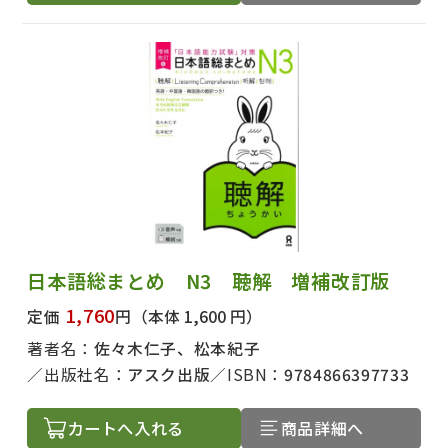
日本語総まとめ N3 聴解 増補改訂版
1,760
定価
円
（本体 1,600 円）
著者名：
佐々木仁子、松本紀子
出版社名：
アスク出版
ISBN：
9784866397733
カートへ入れる
商品詳細へ