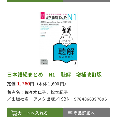
日本語総まとめ N1 聴解 増補改訂版
1,760
定価
円
（本体 1,600 円）
著者名：
佐々木仁子、松本紀子
出版社名：
アスク出版
ISBN：
9784866397696
カートへ入れる
商品詳細へ