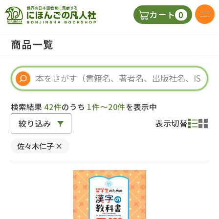
0
カート
日本語の教科書
商品一覧
視聴覚・補助教材
辞典
検索結果
42件
のうち
1件～20件
を表示中
絞り込み
表示切替
教師用参考書
佐々木仁子
×
新規
ご利