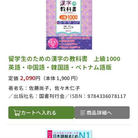
留学生のための漢字の教科書 上級1000
英語・中国語・韓国語・ベトナム語版
2,090
定価
円
（本体 1,900 円）
著者名：
佐藤尚子，佐々木仁子
出版社名：
国書刊行会
ISBN：
9784336078117
カートへ入れる
商品詳細へ