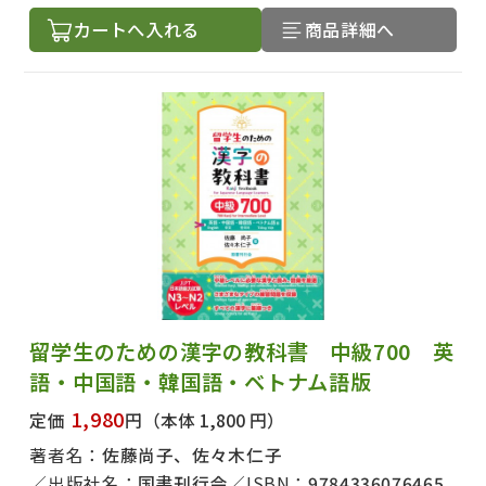
カートへ入れる
商品詳細へ
留学生のための漢字の教科書 中級700 英
語・中国語・韓国語・ベトナム語版
1,980
定価
円
（本体 1,800 円）
著者名：
佐藤尚子、佐々木仁子
出版社名：
国書刊行会
ISBN：
9784336076465