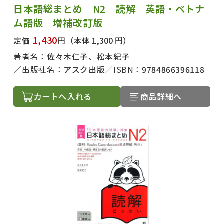
日本語総まとめ N2 読解 英語・ベトナ
ム語版 増補改訂版
1,430
定価
円
（本体 1,300 円）
著者名：
佐々木仁子、松本紀子
出版社名：
アスク出版
ISBN：
9784866396118
カートへ入れる
商品詳細へ