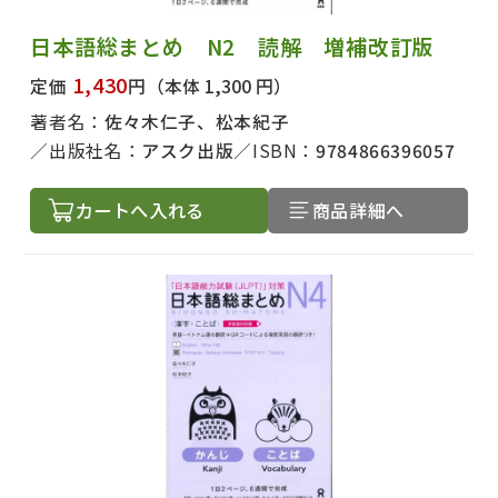
日本語総まとめ N2 読解 増補改訂版
1,430
定価
円
（本体 1,300 円）
著者名：
佐々木仁子、松本紀子
出版社名：
アスク出版
ISBN：
9784866396057
カートへ入れる
商品詳細へ