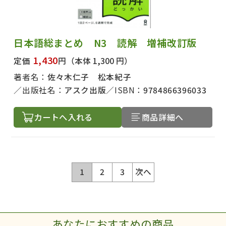
日本語総まとめ N3 読解 増補改訂版
1,430
定価
円
（本体 1,300 円）
著者名：
佐々木仁子 松本紀子
出版社名：
アスク出版
ISBN：
9784866396033
カートへ入れる
商品詳細へ
1
2
3
次へ
あなたにおすすめの商品