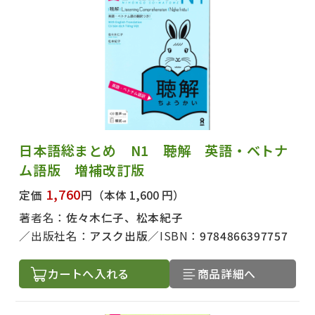
日本語総まとめ N1 聴解 英語・ベトナ
ム語版 増補改訂版
1,760
定価
円
（本体 1,600 円）
著者名：
佐々木仁子、松本紀子
出版社名：
アスク出版
ISBN：
9784866397757
カートへ入れる
商品詳細へ