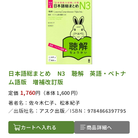
日本語総まとめ N3 聴解 英語・ベトナ
ム語版 増補改訂版
1,760
定価
円
（本体 1,600 円）
著者名：
佐々木仁子、松本紀子
出版社名：
アスク出版
ISBN：
9784866397795
カートへ入れる
商品詳細へ