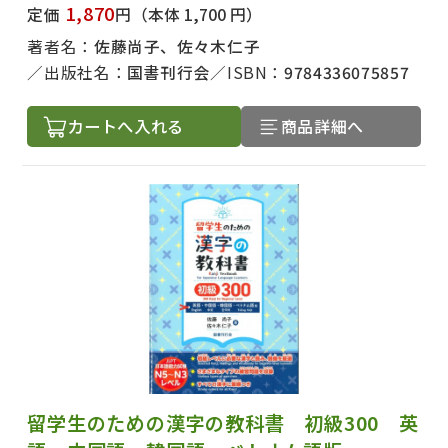
1,870
定価
円
（本体 1,700 円）
著者名：
佐藤尚子、佐々木仁子
出版社名：
国書刊行会
ISBN：
9784336075857
カートへ入れる
商品詳細へ
留学生のための漢字の教科書 初級300 英