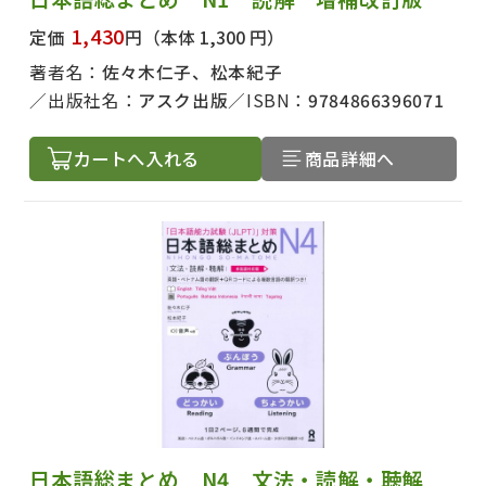
1,430
定価
円
（本体 1,300 円）
著者名：
佐々木仁子、松本紀子
絞り込む
出版社名：
アスク出版
ISBN：
9784866396071
カートへ入れる
商品詳細へ
日本語総まとめ N4 文法・読解・聴解