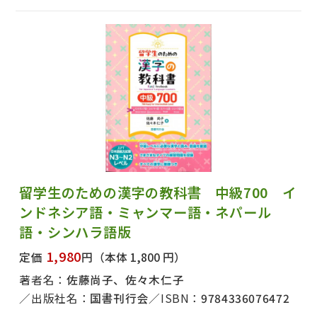
留学生のための漢字の教科書 中級700 イ
ンドネシア語・ミャンマー語・ネパール
語・シンハラ語版
1,980
定価
円
（本体 1,800 円）
著者名：
佐藤尚子、佐々木仁子
出版社名：
国書刊行会
ISBN：
9784336076472