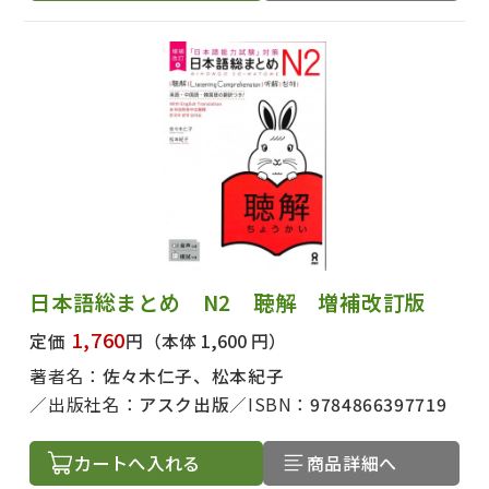
日本語総まとめ N2 聴解 増補改訂版
1,760
定価
円
（本体 1,600 円）
著者名：
佐々木仁子、松本紀子
出版社名：
アスク出版
ISBN：
9784866397719
カートへ入れる
商品詳細へ