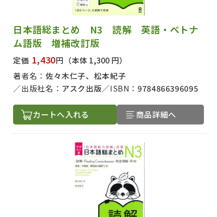
日本語総まとめ N3 読解 英語・ベトナ
ム語版 増補改訂版
1,430
定価
円
（本体 1,300 円）
著者名：
佐々木仁子、松本紀子
出版社名：
アスク出版
ISBN：
9784866396095
カートへ入れる
商品詳細へ