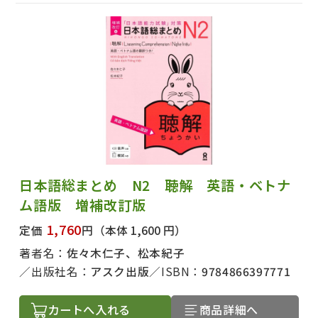
日本語総まとめ N2 聴解 英語・ベトナ
ム語版 増補改訂版
1,760
定価
円
（本体 1,600 円）
著者名：
佐々木仁子、松本紀子
出版社名：
アスク出版
ISBN：
9784866397771
カートへ入れる
商品詳細へ