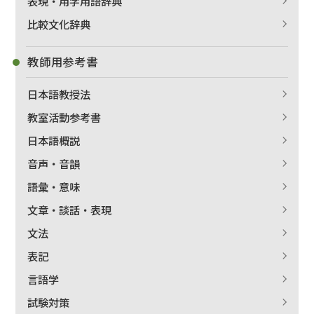
表現・用字用語辞典
比較文化辞典
教師用参考書
日本語教授法
教室活動参考書
日本語概説
音声・音韻
語彙・意味
文章・談話・表現
文法
表記
言語学
試験対策