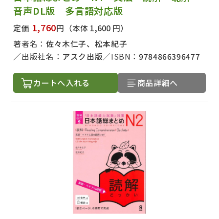
音声DL版 多言語対応版
1,760
定価
円
（本体 1,600 円）
著者名：
佐々木仁子、松本紀子
出版社名：
アスク出版
ISBN：
9784866396477
カートへ入れる
商品詳細へ