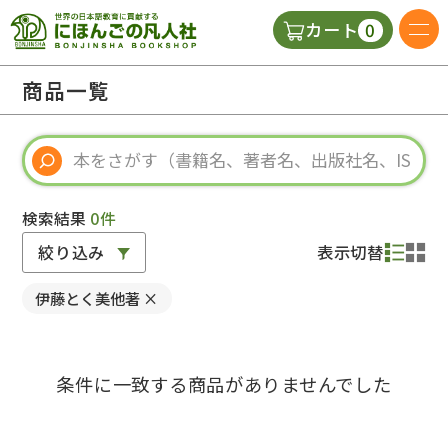
0
カート
日本語の教科書
商品一覧
視聴覚・補助教材
辞典
検索結果
0件
絞り込み
表示切替
教師用参考書
伊藤とく美他著
×
新規
条件に一致する商品がありませんでした
ご利