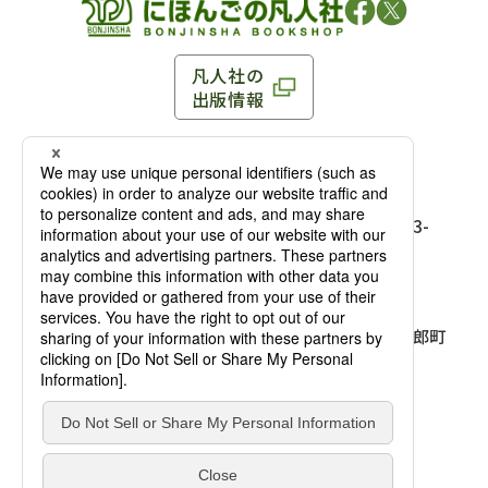
凡人社の
出版情報
〒102-0093 東京都千代田区平河町 1-3-13 8F
TEL：03-3263-3959／FAX：03-3263-3116
〒102-0093 東京都千代田区平河町1-3-
13 8F［
アクセス
］
麹町店
TEL：03-3239-8673／FAX：03-3263-
3116
〒541-0056 大阪府大阪市中央区久太郎町
4-2-10
大阪店
大西ビルディング 1階［
アクセス
］
TEL：06-4256-2684／FAX：03-6733-
7887
凡人社の本を見る