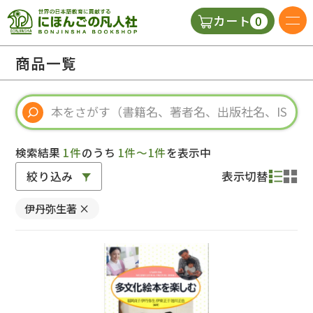
0
カート
日本語の教科書
商品一覧
視聴覚・補助教材
辞典
検索結果
1件
のうち
1件～1件
を表示中
絞り込み
表示切替
教師用参考書
伊丹弥生著
×
新規
ご利