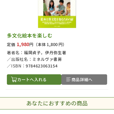
多文化絵本を楽しむ
1,980
定価
円
（本体 1,800 円）
著者名：
福岡貞子，伊丹弥生著
出版社名：
ミネルヴァ書房
ISBN：
9784623063154
カートへ入れる
商品詳細へ
あなたにおすすめの商品