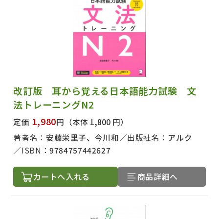
改訂版 耳から覚える日本語能力試験 文
法トレーニングN2
1,980
定価
円
（本体 1,800 円）
著者名：
安藤栄里子、今川和
出版社名：
アルク
ISBN：
9784757442627
カートへ入れる
商品詳細へ