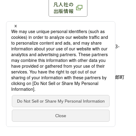
凡人社の
出版情報
〒102-0093 東京都千代田区平河町 1-3-13 8F
TEL：03-3263-3959／FAX：03-3263-3116
〒102-0093 東京都千代田区平河町1-3-
13 8F［
アクセス
］
麹町店
TEL：03-3239-8673／FAX：03-3263-
3116
〒541-0056 大阪府大阪市中央区久太郎町
4-2-10
大阪店
大西ビルディング 1階［
アクセス
］
TEL：06-4256-2684／FAX：03-6733-
7887
凡人社の本を見る
© Bonjinsha Co., LTD. All Rights Reserved.
凡人社が出版した本を見る