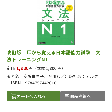
改訂版 耳から覚える日本語能力試験 文
法トレーニングN1
1,980
定価
円
（本体 1,800 円）
著者名：
安藤栄里子、今川和
出版社名：
アルク
ISBN：
9784757442610
カートへ入れる
商品詳細へ