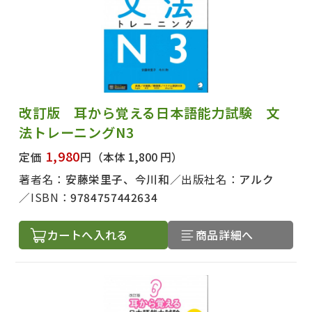
改訂版 耳から覚える日本語能力試験 文
法トレーニングN3
1,980
定価
円
（本体 1,800 円）
著者名：
安藤栄里子、今川和
出版社名：
アルク
ISBN：
9784757442634
カートへ入れる
商品詳細へ