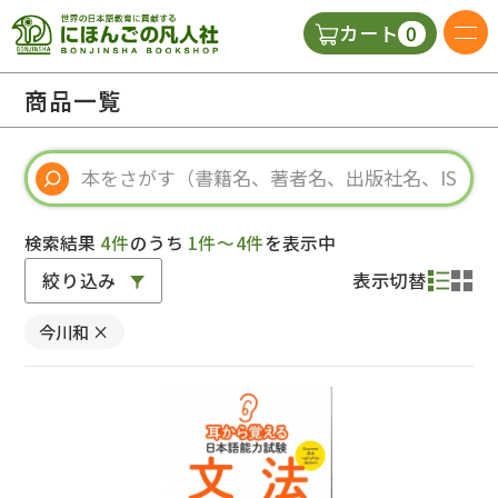
0
カート
日本語の教科書
商品一覧
視聴覚・補助教材
辞典
検索結果
4件
のうち
1件～4件
を表示中
絞り込み
表示切替
教師用参考書
今川和
×
新規
ご利