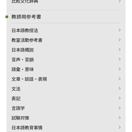
比較文化辞典
教師用参考書
日本語教授法
教室活動参考書
日本語概説
音声・音韻
語彙・意味
文章・談話・表現
文法
表記
言語学
試験対策
日本語教育事情