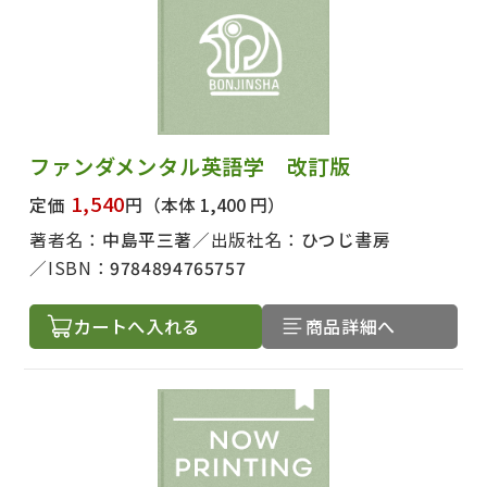
ファンダメンタル英語学 改訂版
1,540
定価
円
（本体 1,400 円）
著者名：
中島平三著
出版社名：
ひつじ書房
ISBN：
9784894765757
カートへ入れる
商品詳細へ