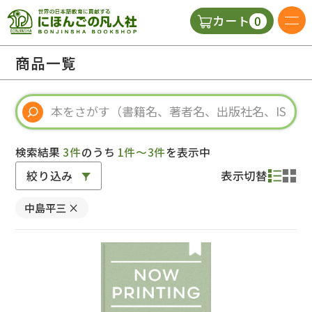
0
カート
日本語の教科書
商品一覧
視聴覚・補助教材
辞典
検索結果
3件
のうち
1件～3件
を表示中
絞り込み
表示切替
教師用参考書
中島平三
×
新規
ご利