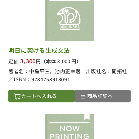
明日に架ける生成文法
3,300
定価
円
（本体 3,000 円）
著者名：
中島平三，池内正幸著
出版社名：
開拓社
ISBN：
9784758918091
カートへ入れる
商品詳細へ