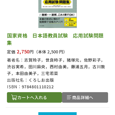
国家資格 日本語教員試験 応用試験問題
集
2,750
定価
円
（本体 2,500 円）
著者名：
志賀玲子，世良時子，猪塚元，佐野彩子，
渋谷実希，田川麻央，西村由美，藤浦五月，古川敦
子，本田由美子，三宅若菜
出版社名：
くろしお出版
ISBN：
9784801110212
カートへ入れる
商品詳細へ