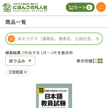
0
カート
日本語の教科書
商品一覧
視聴覚・補助教材
辞典
検索結果
2件
のうち
1件～2件
を表示中
絞り込み
表示切替
教師用参考書
三宅若菜
×
新規
ご利