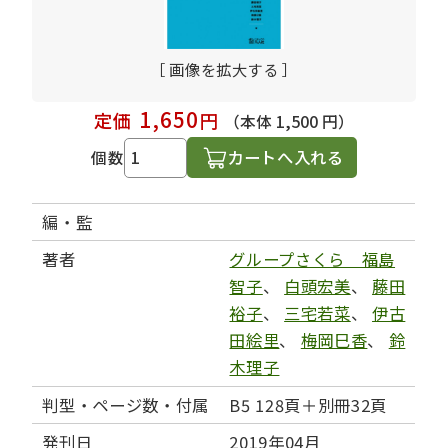
［ 画像を拡大する ］
1,650
定価
円
（本体 1,500 円）
カートへ入れる
個数
編・監
著者
グループさくら 福島
智子
、
白頭宏美
、
藤田
裕子
、
三宅若菜
、
伊古
田絵里
、
梅岡巳香
、
鈴
木理子
判型・ページ数・付属
B5 128頁＋別冊32頁
発刊日
2019年04月