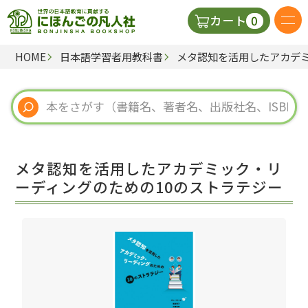
0
カート
HOME
日本語学習者用教科書
メタ認知を活用したアカデミ
日本語の教科書
視聴覚・補助教材
辞典
メタ認知を活用したアカデミック・リ
教師用参考書
ーディングのための10のストラテジー
新規
ご利