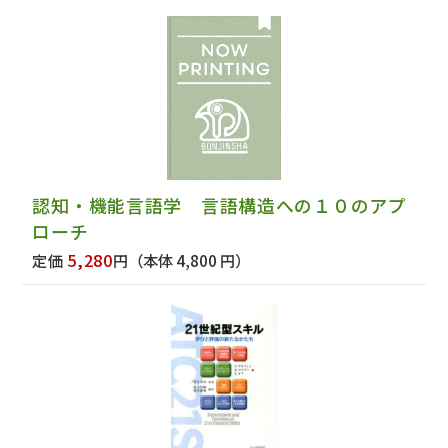
認知・機能言語学 言語構造への１０のアプ
ローチ
5,280
定価
円
（本体 4,800 円）