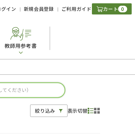
0
ログイン
新規会員登録
ご利用ガイド
カート
教師用参考書
・ＣＤ
現
字）
ニケーション
絞り込み
表示切替
策
スキル