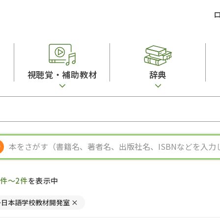
視聴覚・補助教材
辞典
ビジネスパーソン・研修生向け
コンピューター
漢字字典（辞典）
教室活動参考書
短期滞在者向け
カセットテープ
英語辞典
日本語概説
子ども向け
絵本・子ども向け補助
スペイン語辞典
語彙・意味
文法
図表
中国語辞典
文章・談話・表
発音・聴解
ポルトガル語辞典
表記
作文
ロシア語辞典
言語学
語彙・表現
国語辞典
日本語教育事情
表記（かな・漢
漢字・漢和辞典
異文化間コミュ
1件～2件
を表示中
日本語能力試験対策
表現・用字用語辞典
言語の諸相
日本留学試験対
比較文化辞典
アカデミック・
ー日本語学校教材開発室
×
大学入試対策
学校情報