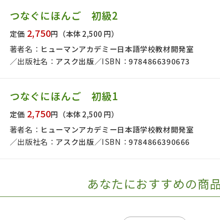
日本事情
定期刊行物
つなぐにほんご 初級2
2,750
定価
円
（本体 2,500 円）
著者名：
ヒューマンアカデミー日本語学校教材開発室
出版社名：
アスク出版
ISBN：
9784866390673
つなぐにほんご 初級1
2,750
定価
円
（本体 2,500 円）
著者名：
ヒューマンアカデミー日本語学校教材開発室
出版社名：
アスク出版
ISBN：
9784866390666
あなたにおすすめの商