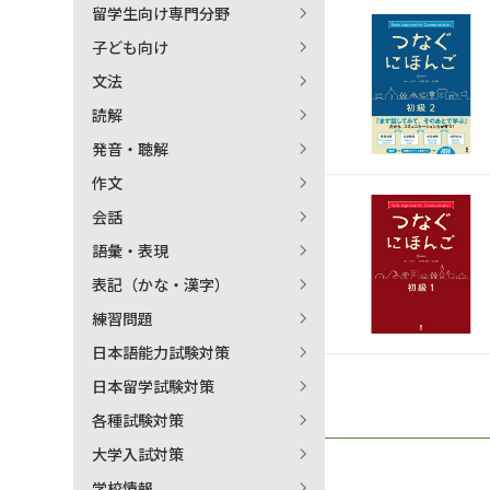
留学生向け専門分野
日本語学習関連副読本
子ども向け
文法
読解
発音・聴解
作文
会話
語彙・表現
表記（かな・漢字）
練習問題
日本語能力試験対策
日本留学試験対策
各種試験対策
大学入試対策
学校情報