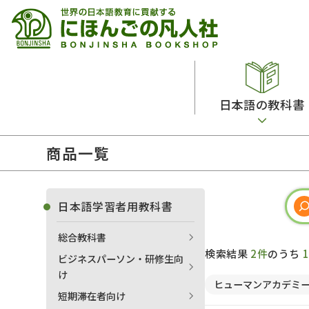
日本語の教科書
商品一覧
総合教科書
ビデオ・ＤＶＤ
日本語学習辞典
日本語教授法
留学生向け専門分野
カード・ゲーム・絵教材
韓国語辞典
音声・音韻
日本語学習者用教科書
読解
ドイツ語辞典
文法
総合教科書
会話
各国語辞典
試験対策
検索結果
2件
のうち
ビジネスパーソン・研修生向
練習問題
語学・文法辞典
多言語社会・言語政策
け
ヒューマンアカデミ
各種試験対策
定期刊行物
短期滞在者向け