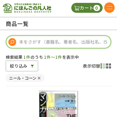
0
カート
日本語の教科書
商品一覧
視聴覚・補助教材
辞典
検索結果
1件
のうち
1件～1件
を表示中
絞り込み
表示切替
教師用参考書
ニール・コーン
×
新規
ご利