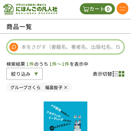
0
カート
日本語の教科書
商品一覧
視聴覚・補助教材
辞典
検索結果
1件
のうち
1件～1件
を表示中
絞り込み
表示切替
教師用参考書
グループさくら 福島智子
×
新規
ご利