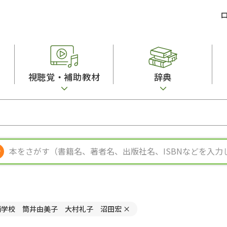
視聴覚・補助教材
辞典
ビジネスパーソン・研修生向け
コンピューター
漢字字典（辞典）
教室活動参考書
短期滞在者向け
カセットテープ
英語辞典
日本語概説
子ども向け
絵本・子ども向け補助
スペイン語辞典
語彙・意味
文法
図表
中国語辞典
文章・談話・表
発音・聴解
ポルトガル語辞典
表記
作文
ロシア語辞典
言語学
語彙・表現
国語辞典
日本語教育事情
表記（かな・漢
漢字・漢和辞典
異文化間コミュ
日本語能力試験対策
表現・用字用語辞典
言語の諸相
日本留学試験対
比較文化辞典
アカデミック・
語学校 筒井由美子 大村礼子 沼田宏
×
大学入試対策
学校情報