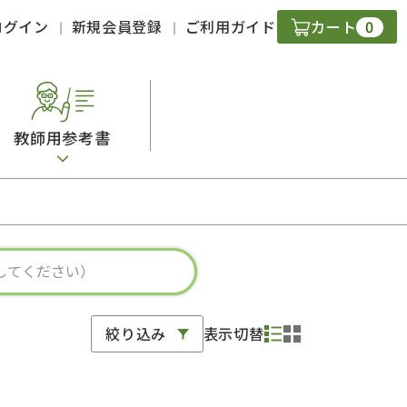
0
ログイン
新規会員登録
ご利用ガイド
カート
教師用参考書
・ＣＤ
現
字）
ニケーション
絞り込み
表示切替
策
スキル