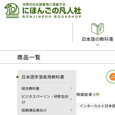
日本語の教科書
商品一覧
総合教科書
ビデオ・ＤＶＤ
日本語学習辞典
日本語教授法
留学生向け専門分野
カード・ゲーム・絵教材
韓国語辞典
音声・音韻
日本語学習者用教科書
読解
ドイツ語辞典
文法
総合教科書
会話
各国語辞典
試験対策
検索結果
0件
ビジネスパーソン・研修生向
練習問題
語学・文法辞典
多言語社会・言語政策
け
インターカルト日本
各種試験対策
定期刊行物
短期滞在者向け