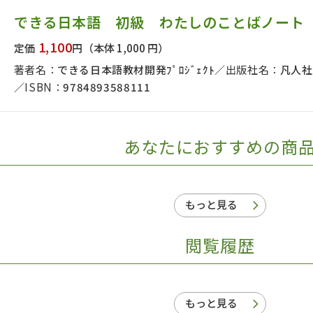
日本事情
定期刊行物
できる日本語 初級 わたしのことばノート
1,100
定価
円
（本体 1,000 円）
著者名：
できる日本語教材開発ﾌﾟﾛｼﾞｪｸﾄ
出版社名：
凡人社
ISBN：
9784893588111
あなたにおすすめの商
もっと見る
閲覧履歴
もっと見る