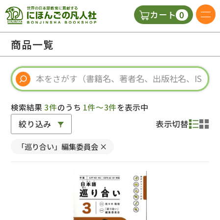
0
カート
日本語の教科書
商品一覧
視聴覚・補助教材
辞典
検索結果
3件
のうち
1件～3件
を表示中
絞り込み
表示切替
教師用参考書
「巡り合い」編集委員会
×
新規
ご利