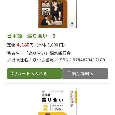
日本語 巡り合い 3
4,180
定価
円
（本体 3,800 円）
著者名：
「巡り合い」編集委員会
出版社名：
ひつじ書房
ISBN：
9784823412189
カートへ入れる
商品詳細へ