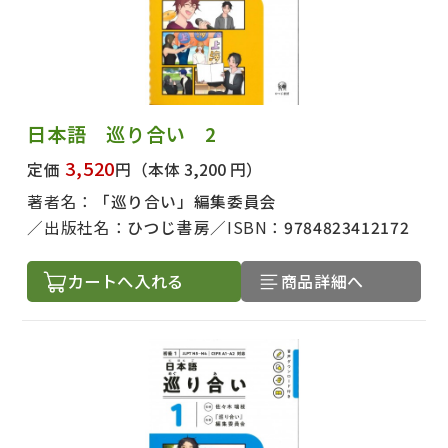
日本語 巡り合い 2
3,520
定価
円
（本体 3,200 円）
著者名：
「巡り合い」編集委員会
出版社名：
ひつじ書房
ISBN：
9784823412172
カートへ入れる
商品詳細へ