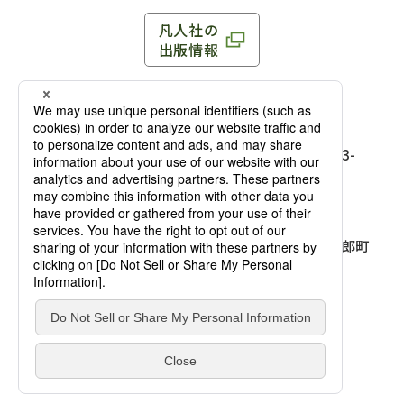
凡人社の
出版情報
〒102-0093 東京都千代田区平河町 1-3-13 8F
TEL：03-3263-3959／FAX：03-3263-3116
〒102-0093 東京都千代田区平河町1-3-
13 8F［
アクセス
］
麹町店
TEL：03-3239-8673／FAX：03-3263-
3116
〒541-0056 大阪府大阪市中央区久太郎町
4-2-10
大阪店
大西ビルディング 1階［
アクセス
］
TEL：06-4256-2684／FAX：03-6733-
7887
凡人社の本を見る
© Bonjinsha Co., LTD. All Rights Reserved.
凡人社が出版した本を見る