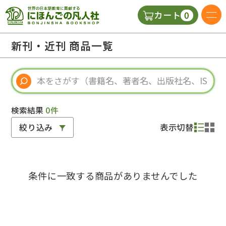
0
カート
日本語の教科書
新刊・近刊 商品一覧
視聴覚・補助教材
辞典
検索結果
0件
絞り込み
表示切替
教師用参考書
条件に一致する商品がありませんでした
新規
ご利