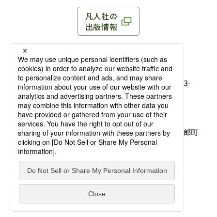
凡人社の
出版情報
〒102-0093 東京都千代田区平河町 1-3-13 8F
TEL：03-3263-3959／FAX：03-3263-3116
〒102-0093 東京都千代田区平河町1-3-
13 8F［
アクセス
］
麹町店
TEL：03-3239-8673／FAX：03-3263-
3116
〒541-0056 大阪府大阪市中央区久太郎町
4-2-10
大阪店
大西ビルディング 1階［
アクセス
］
TEL：06-4256-2684／FAX：03-6733-
7887
凡人社の本を見る
© Bonjinsha Co., LTD. All Rights Reserved.
凡人社が出版した本を見る