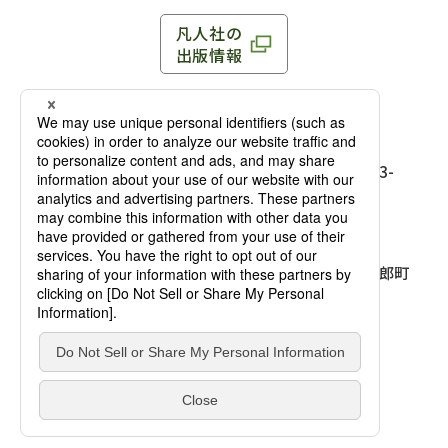
凡人社の
出版情報
〒102-0093 東京都千代田区平河町 1-3-13 8F
TEL：03-3263-3959／FAX：03-3263-3116
〒102-0093 東京都千代田区平河町1-3-
13 8F［
アクセス
］
麹町店
TEL：03-3239-8673／FAX：03-3263-
3116
〒541-0056 大阪府大阪市中央区久太郎町
4-2-10
大阪店
大西ビルディング 1階［
アクセス
］
TEL：06-4256-2684／FAX：03-6733-
7887
凡人社の本を見る
© Bonjinsha Co., LTD. All Rights Reserved.
凡人社が出版した本を見る