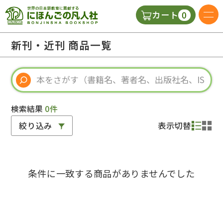
0
カート
日本語の教科書
新刊・近刊 商品一覧
視聴覚・補助教材
辞典
検索結果
0件
絞り込み
表示切替
教師用参考書
条件に一致する商品がありませんでした
新規
ご利