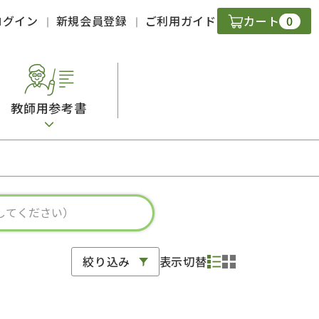
0
ログイン
新規会員登録
ご利用ガイド
カート
教師用参考書
・ＣＤ
現
字）
ニケーション
絞り込み
表示切替
策
スキル