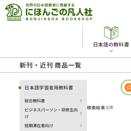
日本語の教科書
新刊・近刊 商品一覧
総合教科書
ビデオ・ＤＶＤ
日本語学習辞典
日本語教授法
留学生向け専門分野
カード・ゲーム・絵教材
韓国語辞典
音声・音韻
日本語学習者用教科書
読解
ドイツ語辞典
文法
総合教科書
会話
各国語辞典
試験対策
検索結果
0件
ビジネスパーソン・研修生向
練習問題
語学・文法辞典
多言語社会・言語政策
け
各種試験対策
定期刊行物
短期滞在者向け