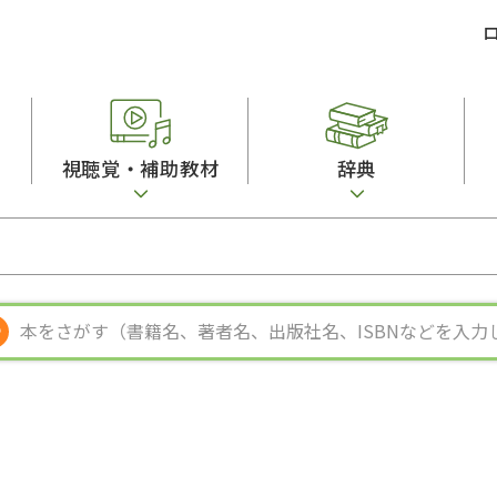
視聴覚・補助教材
辞典
ビジネスパーソン・研修生向け
コンピューター
漢字字典（辞典）
教室活動参考書
短期滞在者向け
カセットテープ
英語辞典
日本語概説
子ども向け
絵本・子ども向け補助
スペイン語辞典
語彙・意味
文法
図表
中国語辞典
文章・談話・表
発音・聴解
ポルトガル語辞典
表記
作文
ロシア語辞典
言語学
語彙・表現
国語辞典
日本語教育事情
表記（かな・漢
漢字・漢和辞典
異文化間コミュ
日本語能力試験対策
表現・用字用語辞典
言語の諸相
日本留学試験対
比較文化辞典
アカデミック・
大学入試対策
学校情報