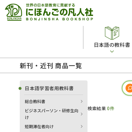
日本語の教科書
新刊・近刊 商品一覧
総合教科書
ビデオ・ＤＶＤ
日本語学習辞典
日本語教授法
留学生向け専門分野
カード・ゲーム・絵教材
韓国語辞典
音声・音韻
日本語学習者用教科書
読解
ドイツ語辞典
文法
総合教科書
会話
各国語辞典
試験対策
検索結果
0件
ビジネスパーソン・研修生向
練習問題
語学・文法辞典
多言語社会・言語政策
け
各種試験対策
定期刊行物
短期滞在者向け