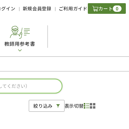
0
ログイン
新規会員登録
ご利用ガイド
カート
教師用参考書
・ＣＤ
現
字）
ニケーション
絞り込み
表示切替
策
スキル