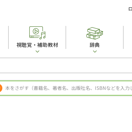
視聴覚・補助教材
辞典
ビジネスパーソン・研修生向け
コンピューター
漢字字典（辞典）
教室活動参考書
短期滞在者向け
カセットテープ
英語辞典
日本語概説
子ども向け
絵本・子ども向け補助
スペイン語辞典
語彙・意味
文法
図表
中国語辞典
文章・談話・表
発音・聴解
ポルトガル語辞典
表記
作文
ロシア語辞典
言語学
語彙・表現
国語辞典
日本語教育事情
表記（かな・漢
漢字・漢和辞典
異文化間コミュ
日本語能力試験対策
表現・用字用語辞典
言語の諸相
日本留学試験対
比較文化辞典
アカデミック・
大学入試対策
学校情報